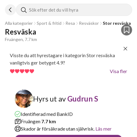
Sök efter det du vill hyra
Alla kategorier
Sport & fritid
Resa
Resväskor
Stor resväska
Resväska 
Fruängen, 7.7 km
Visste du att hyrestagare i kategorin Stor resväska
vanligtvis ger betyget 4.9?
Visa fler
Hyrs ut av
Gudrun S
Identifierad med BankID
Fruängen
7.7 km
Skador är försäkrade utan självrisk.
Läs mer