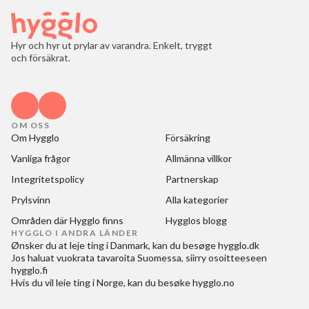
Hyr och hyr ut prylar av varandra. Enkelt, tryggt
och försäkrat.
OM OSS
Om Hygglo
Försäkring
Vanliga frågor
Allmänna villkor
Integritetspolicy
Partnerskap
Prylsvinn
Alla kategorier
Områden där Hygglo finns
Hygglos blogg
HYGGLO I ANDRA LÄNDER
Ønsker du at
leje ting i Danmark
, kan du besøge
hygglo.dk
Jos haluat
vuokrata tavaroita Suomessa
, siirry osoitteeseen
hygglo.fi
Hvis du vil
leie ting i Norge
, kan du besøke
hygglo.no