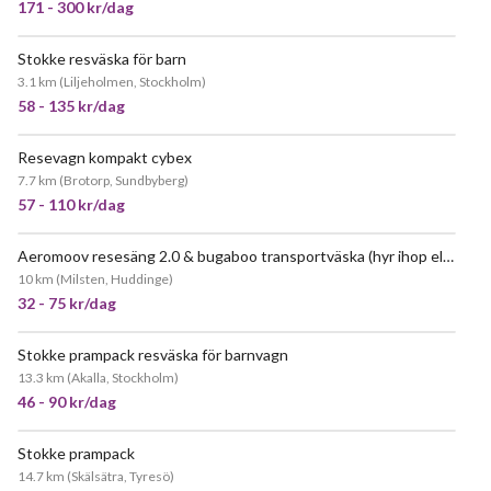
171 - 300 kr/dag
Stokke resväska för barn
3.1 km
(
Liljeholmen, Stockholm
)
58 - 135 kr/dag
Resevagn kompakt cybex
7.7 km
(
Brotorp, Sundbyberg
)
57 - 110 kr/dag
Aeromoov resesäng 2.0 & bugaboo transportväska (hyr ihop eller separat!)
10 km
(
Milsten, Huddinge
)
32 - 75 kr/dag
Stokke prampack resväska för barnvagn
13.3 km
(
Akalla, Stockholm
)
46 - 90 kr/dag
Stokke prampack
14.7 km
(
Skälsätra, Tyresö
)