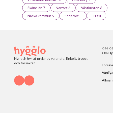
Skåne län 7
Norrort 6
Västkusten 6
Nacka kommun 5
Söderort 5
+1 till
OM O
Om Hy
Hyr och hyr ut prylar av varandra. Enkelt, tryggt
och försäkrat.
Försäk
Vanliga
Allmänn