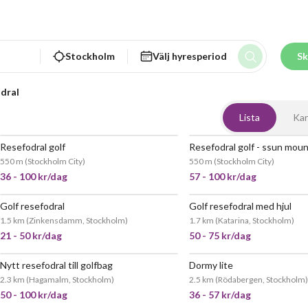
Stockholm
Välj hyresperiod
Sk
odral
Lista
Kar
Resefodral golf
POPULÄR
550 m
(
Stockholm City
)
550 m
(
Stockholm City
)
36 - 100 kr/dag
57 - 100 kr/dag
Golf resefodral
Golf resefodral med hjul
JÄTTEPOPULÄR
1.5 km
(
Zinkensdamm, Stockholm
)
1.7 km
(
Katarina, Stockholm
)
21 - 50 kr/dag
50 - 75 kr/dag
Nytt resefodral till golfbag
Dormy lite
2.3 km
(
Hagamalm, Stockholm
)
2.5 km
(
Rödabergen, Stockholm
)
50 - 100 kr/dag
36 - 57 kr/dag