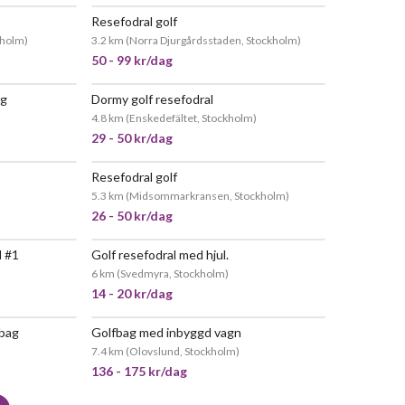
Resefodral golf
kholm
)
3.2 km
(
Norra Djurgårdsstaden, Stockholm
)
50 - 99 kr/dag
ag
Dormy golf resefodral
4.8 km
(
Enskedefältet, Stockholm
)
29 - 50 kr/dag
Resefodral golf
5.3 km
(
Midsommarkransen, Stockholm
)
26 - 50 kr/dag
l #1
Golf resefodral med hjul.
6 km
(
Svedmyra, Stockholm
)
14 - 20 kr/dag
fbag
Golfbag med inbyggd vagn
7.4 km
(
Olovslund, Stockholm
)
136 - 175 kr/dag