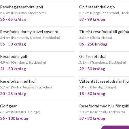
Resebag/resefodral golf
Golf resefodral ogio
POPULÄR
2.6 km
(
Birkastan, Stockholm
)
2.7 km
(
Bergsunds Strand, Stoc
36 - 65 kr/dag
57 - 99 kr/dag
Resefodral dormy travel cover ht
Titleist resefodral till golfb
JÄTTEPOPULÄR
3.4 km
(
Hammarby Sjöstad, Stockholm
)
3.6 km
(
Sickla, Nacka
)
36 - 50 kr/dag
36 - 250 kr/dag
Resefodral golf
Golf resefodral
4.9 km
(
Örnsberg, Stockholm
)
5.1 km
(
Traneberg, Stockholm
)
21 - 50 kr/dag
29 - 50 kr/dag
Resefodral med hjul
Vattentätt resefodral m hju
JÄTTEPOPULÄR
5.7 km
(
Södra Bergshamra, Solna
)
5.8 km
(
Hersby, Lidingö
)
20 - 25 kr/dag
18 - 50 kr/dag
Golf gear
Resefodral med hjul för gol
6.1 km
(
Skärsätra, Lidingö
)
7.1 km
(
Mariehäll, Stockholm
)
36 - 100 kr/dag
57 - 80 kr/dag