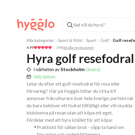
Alla kategorier
Sport & fritid
Sport
Golf
Golf resef
4.99
(
94
)
Se alla recensioner
Hyra golf resefodral
I närheten av
Stockholm
(ändra)
Välj datum
Letar du efter ett golf resefodral för resa eller
förvaring? Här på Hygglo hittar du cirka 69
annonser från uthyrare över hela Sverige, perfekt när
du bara behöver ett fodral tillfälligt eller vill skydda
klubborna på resan utan att köpa ett eget.
Fördelar med att hyra istället för att köpa:
•
Praktiskt för sällan bruk - slipp ta hand om
förvaring och underhåll hemma.