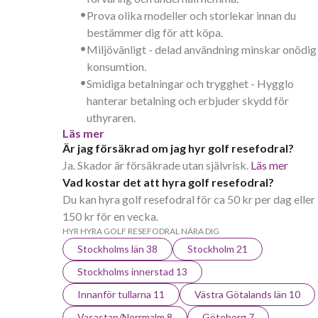
•
Prova olika modeller och storlekar innan du
bestämmer dig för att köpa.
•
Miljövänligt - delad användning minskar onödig
konsumtion.
•
Smidiga betalningar och trygghet - Hygglo
hanterar betalning och erbjuder skydd för
uthyraren.
Läs mer
Är jag försäkrad om jag hyr golf resefodral?
Ja. Skador är försäkrade utan självrisk.
Läs mer
Vad kostar det att hyra golf resefodral?
Du kan hyra golf resefodral för ca 50 kr per dag eller
150 kr för en vecka.
HYR HYRA GOLF RESEFODRAL NÄRA DIG
Stockholms län 38
Stockholm 21
Stockholms innerstad 13
Innanför tullarna 11
Västra Götalands län 10
Vasastan/Norrmalm 8
Göteborg 7