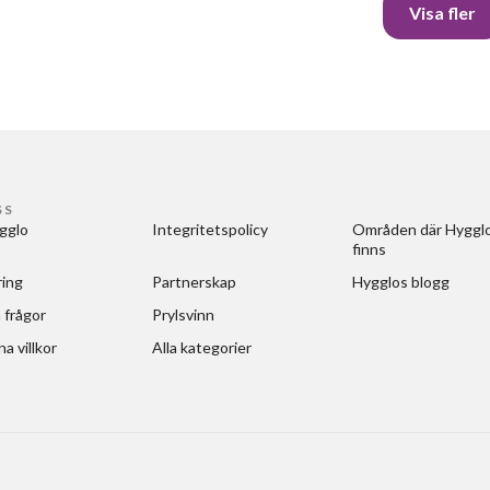
Visa fler
SS
gglo
Integritetspolicy
Områden där Hygglo
finns
ring
Partnerskap
Hygglos blogg
 frågor
Prylsvinn
a villkor
Alla kategorier