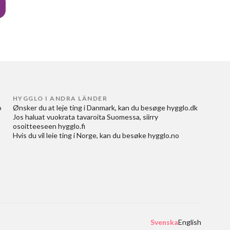
HYGGLO I ANDRA LÄNDER
 
Ønsker du at
leje ting i Danmark
, kan du besøge
hygglo.dk
Jos haluat
vuokrata tavaroita Suomessa
, siirry
osoitteeseen
hygglo.fi
Hvis du vil
leie ting i Norge
, kan du besøke
hygglo.no
Svenska
English