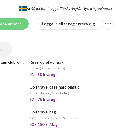
Så funkar Hygglo
Försäkring
Vanliga frågor
Kontakt
SE
apa annons
Logga in eller registrera dig
ta
Resefodral golf - ssun mountain club glider
Resefodral golfabg
POPULÄR
700 m
(
Stockholm City
)
21 - 50 kr/dag
Golf travel case hard plastic
POPULÄR
2 km
(
Sibirien, Stockholm
)
57 - 75 kr/dag
Golf travel bag -
POPULÄR
2.6 km
(
Röda Bergen, Stockholm
)
50 - 150 kr/dag