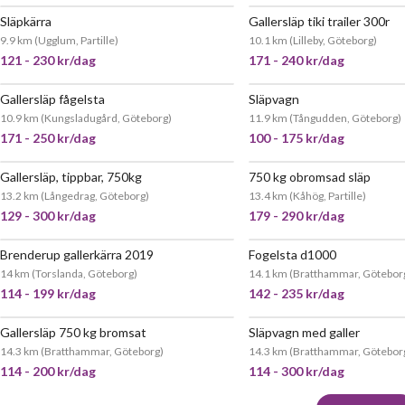
Släpkärra
Gallersläp tiki trailer 300r
JÄTTEPOPULÄR
JÄTT
9.9 km
(
Ugglum, Partille
)
10.1 km
(
Lilleby, Göteborg
)
121 - 230 kr/dag
171 - 240 kr/dag
Gallersläp fågelsta
Släpvagn
JÄTTEPOPULÄR
JÄTT
10.9 km
(
Kungsladugård, Göteborg
)
11.9 km
(
Tångudden, Göteborg
)
171 - 250 kr/dag
100 - 175 kr/dag
Gallersläp, tippbar, 750kg
750 kg obromsad släp
JÄTTEPOPULÄR
13.2 km
(
Långedrag, Göteborg
)
13.4 km
(
Kåhög, Partille
)
129 - 300 kr/dag
179 - 290 kr/dag
Brenderup gallerkärra 2019
Fogelsta d1000
POPULÄR
JÄTT
14 km
(
Torslanda, Göteborg
)
14.1 km
(
Bratthammar, Götebor
114 - 199 kr/dag
142 - 235 kr/dag
Gallersläp 750 kg bromsat
Släpvagn med galler
JÄTTEPOPULÄR
JÄTT
14.3 km
(
Bratthammar, Göteborg
)
14.3 km
(
Bratthammar, Götebor
114 - 200 kr/dag
114 - 300 kr/dag