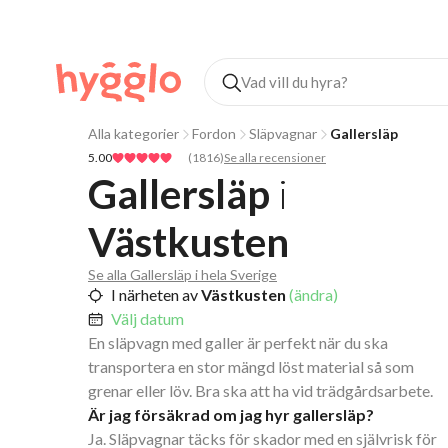
Alla kategorier
Fordon
Släpvagnar
Gallersläp
5.00
(
1816
)
Se alla recensioner
Gallersläp
i
Västkusten
Se alla Gallersläp i hela Sverige
I närheten av
Västkusten
(ändra)
Välj datum
En släpvagn med galler är perfekt när du ska
transportera en stor mängd löst material så som
grenar eller löv. Bra ska att ha vid trädgårdsarbete.
Är jag försäkrad om jag hyr gallersläp?
Ja. Släpvagnar täcks för skador med en självrisk för