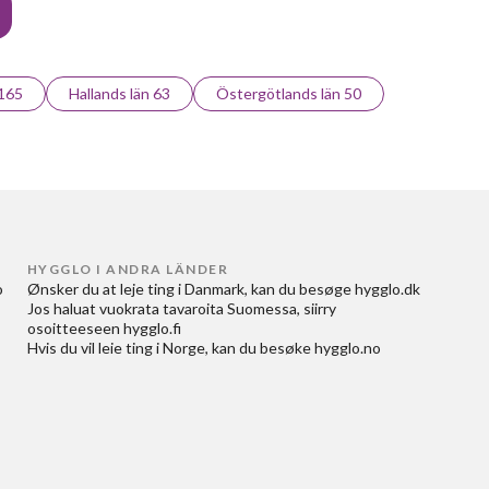
 165
Hallands län 63
Östergötlands län 50
HYGGLO I ANDRA LÄNDER
 
Ønsker du at
leje ting i Danmark
, kan du besøge
hygglo.dk
Jos haluat
vuokrata tavaroita Suomessa
, siirry
osoitteeseen
hygglo.fi
Hvis du vil
leie ting i Norge
, kan du besøke
hygglo.no