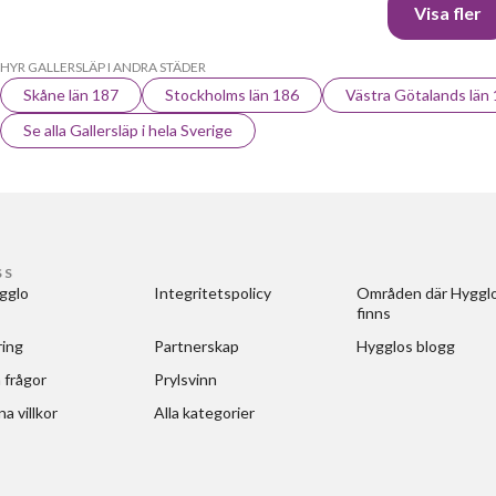
Visa fler
HYR GALLERSLÄP I ANDRA STÄDER
Skåne län 187
Stockholms län 186
Västra Götalands län
Se alla Gallersläp i hela Sverige
SS
gglo
Integritetspolicy
Områden där Hygglo
finns
ring
Partnerskap
Hygglos blogg
 frågor
Prylsvinn
a villkor
Alla kategorier