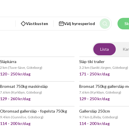
Västkusten
Välj hyresperiod
Sk
Lista
Kar
Släpkärra
Släp tiki trailer
2 km
(
Tuve-Säve, Göteborg
)
3.2 km
(
Sankt Jörgen, Göteborg
)
120 - 250 kr/dag
171 - 250 kr/dag
Bromsat 750kg maskinsläp
JÄTTEPOPULÄR
JÄTT
7.6 km
(
Kyrkbyn, Göteborg
)
7.6 km
(
Kyrkbyn, Göteborg
)
129 - 260 kr/dag
129 - 250 kr/dag
Obromsad gallersläp - fogelsta 750kg
Gallersläp 250cm
JÄTTEPOPULÄR
JÄTT
9.4 km
(
Gunnilse, Göteborg
)
9.7 km
(
Lilleby, Göteborg
)
114 - 200 kr/dag
114 - 200 kr/dag