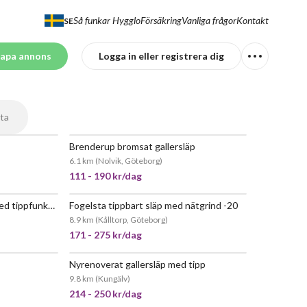
Så funkar Hygglo
Försäkring
Vanliga frågor
Kontakt
SE
apa annons
Logga in eller registrera dig
ta
Brenderup bromsat gallersläp
JÄTTEPOPULÄR
6.1 km
(
Nolvik, Göteborg
)
111 - 190 kr/dag
Bromsat 750kg gallersläp med tippfunktion
Fogelsta tippbart släp med nätgrind -20
EPOPULÄR
JÄTTEPOPULÄR
8.9 km
(
Kålltorp, Göteborg
)
171 - 275 kr/dag
Nyrenoverat gallersläp med tipp
EPOPULÄR
JÄTTEPOPULÄR
9.8 km
(
Kungälv
)
214 - 250 kr/dag