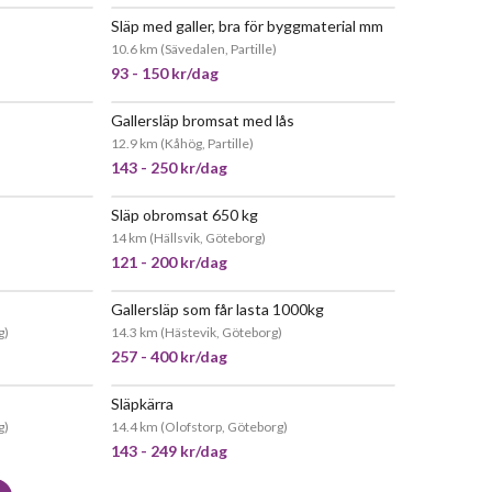
Släp med galler, bra för byggmaterial mm
EPOPULÄR
JÄTTEPOPULÄR
10.6 km
(
Sävedalen, Partille
)
93 - 150 kr/dag
Gallersläp bromsat med lås
EPOPULÄR
JÄTTEPOPULÄR
12.9 km
(
Kåhög, Partille
)
143 - 250 kr/dag
Släp obromsat 650 kg
POPULÄR
JÄTTEPOPULÄR
14 km
(
Hällsvik, Göteborg
)
121 - 200 kr/dag
Gallersläp som får lasta 1000kg
EPOPULÄR
JÄTTEPOPULÄR
g
)
14.3 km
(
Hästevik, Göteborg
)
257 - 400 kr/dag
Släpkärra
EPOPULÄR
POPULÄR
g
)
14.4 km
(
Olofstorp, Göteborg
)
143 - 249 kr/dag