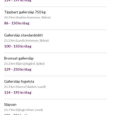
Tippbart gallersläp 750 kg
POPULÄR
20.9 km
(
Svalövs kommun, Skåne
)
86 - 150 kr/dag
Gallersläp standardmått
JÄTTEPOPULÄR
21.2 km
(
Lunds kommun, Skåne
)
100 - 150 kr/dag
Bromsat gallersläp
JÄTTEPOPULÄR
21.2 km
(
Bjärsjölagård, Sjöbo
)
129 - 250 kr/dag
Gallersläp fogelsta
POPULÄR
21.3 km
(
Norra Fäladen, Lund
)
114 - 195 kr/dag
Släpvan
JÄTTEPOPULÄR
21.7 km
(
Djingis Khan, Lund
)