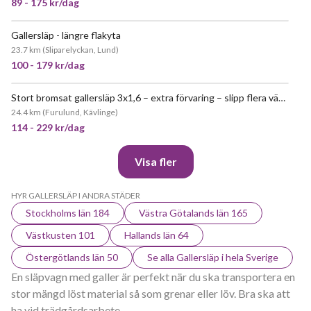
89 - 175 kr/dag
Gallersläp - längre flakyta
JÄTTEPOPULÄR
23.7 km
(
Sliparelyckan, Lund
)
100 - 179 kr/dag
Stort bromsat gallersläp 3x1,6 – extra förvaring – slipp flera vändor
JÄTTEPOPULÄR
24.4 km
(
Furulund, Kävlinge
)
114 - 229 kr/dag
Visa fler
HYR GALLERSLÄP I ANDRA STÄDER
Stockholms län 184
Västra Götalands län 165
Västkusten 101
Hallands län 64
Östergötlands län 50
Se alla Gallersläp i hela Sverige
En släpvagn med galler är perfekt när du ska transportera en
stor mängd löst material så som grenar eller löv. Bra ska att
ha vid trädgårdsarbete.