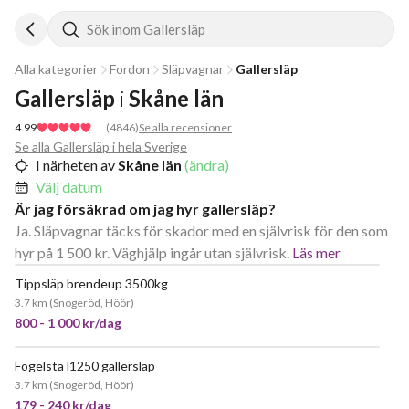
Sök inom Gallersläp
Alla kategorier
Fordon
Släpvagnar
Gallersläp
Gallersläp
i
Skåne län
4.99
(
4846
)
Se alla recensioner
Se alla Gallersläp i hela Sverige
I närheten av
Skåne län
(ändra)
Välj datum
Är jag försäkrad om jag hyr gallersläp?
Ja. Släpvagnar täcks för skador med en självrisk för den som
hyr på 1 500 kr. Väghjälp ingår utan självrisk.
Läs mer
Tippsläp brendeup 3500kg
3.7 km
(
Snogeröd, Höör
)
800 - 1 000 kr/dag
Fogelsta l1250 gallersläp
JÄTTEPOPULÄR
3.7 km
(
Snogeröd, Höör
)
179 - 240 kr/dag