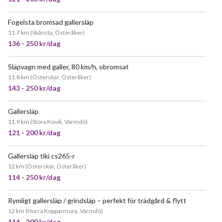
Fogelsta bromsad gallersläp
JÄTTEPOPULÄR
11.7 km
(
Skånsta, Österåker
)
136 - 250 kr/dag
Släpvagn med galler, 80 km/h, obromsat
JÄTTEPOPULÄR
11.8 km
(
Österskär, Österåker
)
143 - 250 kr/dag
Gallersläp
POPULÄR
11.9 km
(
Stora Kovik, Värmdö
)
121 - 200 kr/dag
Gallersläp tiki cs265-r
POPULÄR
12 km
(
Österskär, Österåker
)
114 - 250 kr/dag
Rymligt gallersläp / grindsläp – perfekt för trädgård & flytt
12 km
(
Norra Kopparmora, Värmdö
)
114 - 200 kr/dag