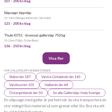
107 - 200 kr/dag
Släpvagn tippsläp
POPULÄR
15.1 km
(
Skeppsdalström, Värmdö
)
121 - 200 kr/dag
Thule l0751 - bromsat gallersläp 750 kg
JÄTTEPOPULÄR
15.2 km
(
Täljö, Österåker
)
136 - 250 kr/dag
Visa fler
HYR GALLERSLÄP I ANDRA STÄDER
Skåne län 187
Västra Götalands län 165
Västkusten 101
Hallands län 64
Östergötlands län 50
Se alla Gallersläp i hela Sverige
En släpvagn med galler är perfekt när du ska transportera en
stor mängd löst material så som grenar eller löv. Bra ska att
ha vid trädgårdsarbete.