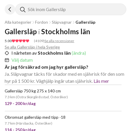
Sök inom Gallersläp
Alla kategorier
Fordon
Släpvagnar
Gallersläp
Gallersläp
i
Stockholms län
5.00
(
4109
)
Se alla recensioner
Se alla Gallersläp i hela Sverige
I närheten av
Stockholms län
(ändra)
Välj datum
Är jag försäkrad om jag hyr gallersläp?
Ja. Släpvagnar täcks för skador med en självrisk för den som
hyr på 1 500 kr. Väghjälp ingår utan självrisk.
Läs mer
Gallersläp 750 kg 275 x 140 cm
JÄTTEPOPULÄR
7.3 km
(
Östra Skärgårdsstad, Österåker
)
129 - 200 kr/dag
Obromsat gallersläp med tipp -18
JÄTTEPOPULÄR
7.7 km
(
Härsbacka, Österåker
)
114 - 250 kr/dag