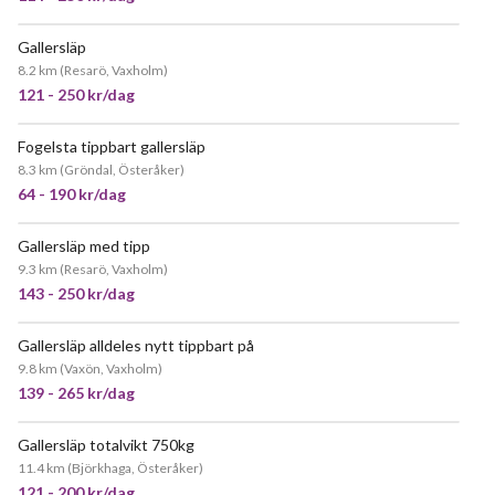
Gallersläp
JÄTTEPOPULÄR
8.2 km
(
Resarö, Vaxholm
)
121 - 250 kr/dag
Fogelsta tippbart gallersläp
JÄTTEPOPULÄR
8.3 km
(
Gröndal, Österåker
)
64 - 190 kr/dag
Gallersläp med tipp
POPULÄR
9.3 km
(
Resarö, Vaxholm
)
143 - 250 kr/dag
Gallersläp alldeles nytt tippbart på
POPULÄR
9.8 km
(
Vaxön, Vaxholm
)
139 - 265 kr/dag
Gallersläp totalvikt 750kg
JÄTTEPOPULÄR
11.4 km
(
Björkhaga, Österåker
)
121 - 200 kr/dag