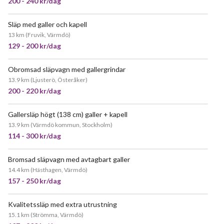
200 - 240 kr/dag
Släp med galler och kapell
JÄTTEPOPULÄR
13 km
(
Fruvik, Värmdö
)
129 - 200 kr/dag
Obromsad släpvagn med gallergrindar
JÄTTEPOPULÄR
13.9 km
(
Ljusterö, Österåker
)
200 - 220 kr/dag
Gallersläp högt (138 cm) galler + kapell
13.9 km
(
Värmdö kommun, Stockholm
)
114 - 300 kr/dag
Bromsad släpvagn med avtagbart galler
14.4 km
(
Hästhagen, Värmdö
)
157 - 250 kr/dag
Kvalitetssläp med extra utrustning
JÄTTEPOPULÄR
15.1 km
(
Strömma, Värmdö
)