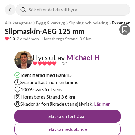
Sök efter det du vill hyra
Alla kategorier
Bygg & verktyg
Slipning och polering
Excentersli
Slipmaskin-AEG 125 mm
5,0
· 2 omdömen · Hornsbergs Strand, 3.6 km
Hyrs ut av
Michael H
5
/5
Identifierad med BankID
Svarar oftast inom en timme
100% svarsfrekvens
Hornsbergs Strand
3.6 km
Skador är försäkrade utan självrisk.
Läs mer
Skicka en förfrågan
Skicka meddelande