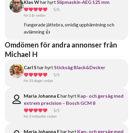
Klas W
har hyrt
Slipmaskin-AEG 125 mm
5
/5
för 2 år sedan
Fungerade jättebra, smidig upphämtning och
avlämning 👍
Omdömen för andra annonser från 
Michael H
Carl S
har hyrt
Sticksåg Black&Decker
5
/5
för 25 dagar sedan
Maria Johanna E
har hyrt
Kap- och gersåg med
extrem precision – Bosch GCM 8
5
/5
för 3 månader sedan
Maria Johanna E
har hyrt
Kap- och gersåg med