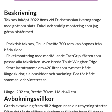
Beskrivning
Takbox inköpt 2022 finns vid Fridhemsplan i varmgarage
med gott om plats. Enkel och smidig montering som jag
gärna bistår med.
- Praktisk takbox, Thule Pacific 700 som kan öppnas från
båda sidor.
- Enkel montering med medföljande FastGrip-fästen som
passar alla takräcken. Även breda Thule Wingbar Edge.
- Stort lastutrymme om 420 liter som rymmer både
längdskidor, slalomskidor och packning. Bra för både
sommar- och vinterresan.
Längd: 232 cm, Bredd: 70 cm, Höjd: 40 cm
Avbokningsvillkor
Gratis avbokning fram till 2 dagar innan din uthyrning startar.
Efter det får du hälften av beloppet tillbaka fram till dagen