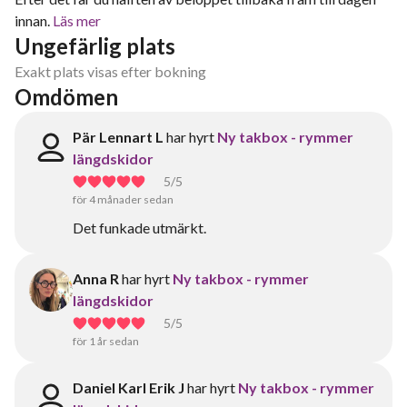
innan.
Läs mer
Ungefärlig plats
Exakt plats visas efter bokning
Omdömen
Pär Lennart L
har hyrt
Ny takbox - rymmer
längdskidor
5
/5
för 4 månader sedan
Det funkade utmärkt.
Anna R
har hyrt
Ny takbox - rymmer
längdskidor
5
/5
för 1 år sedan
Daniel Karl Erik J
har hyrt
Ny takbox - rymmer