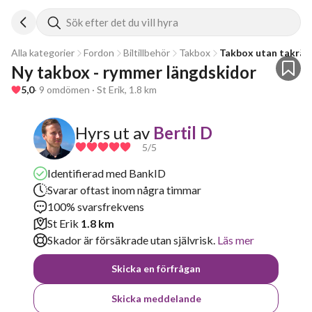
Sök efter det du vill hyra
Alla kategorier
Fordon
Biltillbehör
Takbox
Takbox utan takräc
Ny takbox - rymmer längdskidor
5,0
· 9 omdömen · St Erik, 1.8 km
Hyrs ut av
Bertil D
5
/5
Identifierad med BankID
Svarar oftast inom några timmar
100% svarsfrekvens
St Erik
1.8 km
Skador är försäkrade utan självrisk.
Läs mer
Skicka en förfrågan
Skicka meddelande