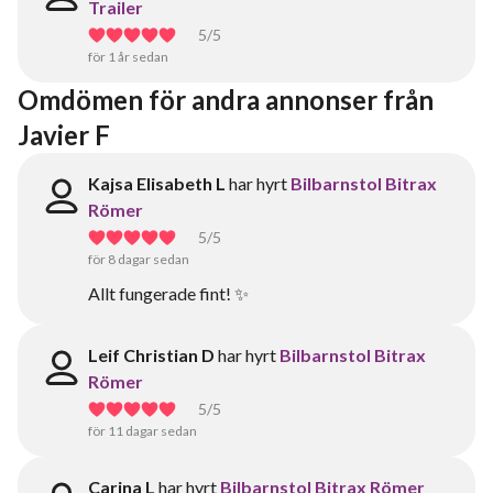
Trailer
5
/5
för 1 år sedan
Omdömen för andra annonser från 
Javier F
Kajsa Elisabeth L
har hyrt
Bilbarnstol Bitrax
Römer
5
/5
för 8 dagar sedan
Allt fungerade fint! ✨
Leif Christian D
har hyrt
Bilbarnstol Bitrax
Römer
5
/5
för 11 dagar sedan
Carina L
har hyrt
Bilbarnstol Bitrax Römer