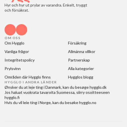
Hyr och hyr ut prylar av varandra. Enkelt, tryggt
och försäkrat.
OM OSS
Om Hygglo
Försäkring
Vanliga frågor
Allmänna villkor
Integritetspolicy
Partnerskap
Prylsvinn
Alla kategorier
Områden där Hygglo finns
Hygglos blogg
HYGGLO I ANDRA LÄNDER
Ønsker du at
leje ting i Danmark
, kan du besøge
hygglo.dk
Jos haluat
vuokrata tavaroita Suomessa
, siirry osoitteeseen
hygglo.fi
Hvis du vil
leie ting i Norge
, kan du besøke
hygglo.no