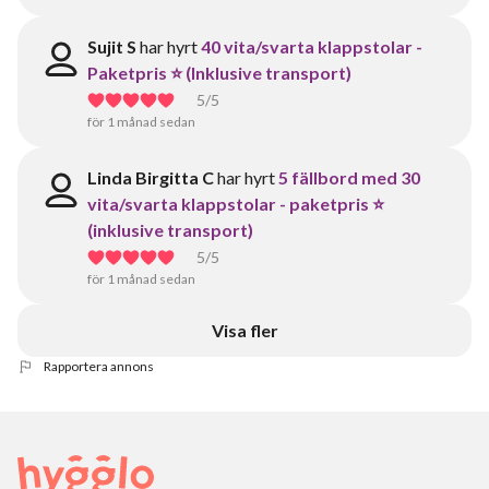
Sujit S
har hyrt
40 vita/svarta klappstolar -
Paketpris ⭐ (Inklusive transport)
5
/5
för 1 månad sedan
Linda Birgitta C
har hyrt
5 fällbord med 30
vita/svarta klappstolar - paketpris ⭐
(inklusive transport)
5
/5
för 1 månad sedan
Visa fler
Rapportera annons