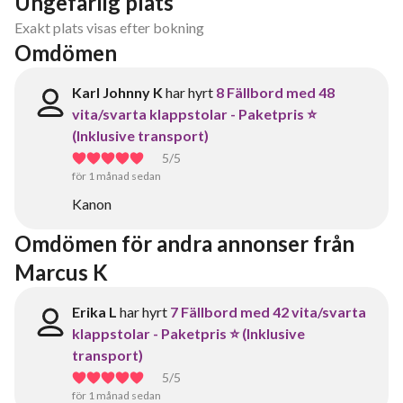
Ungefärlig plats
Exakt plats visas efter bokning
Omdömen
Karl Johnny K
har hyrt
8 Fällbord med 48
vita/svarta klappstolar - Paketpris ⭐
(Inklusive transport)
5
/5
för 1 månad sedan
Kanon
Omdömen för andra annonser från 
Marcus K
Erika L
har hyrt
7 Fällbord med 42 vita/svarta
klappstolar - Paketpris ⭐ (Inklusive
transport)
5
/5
för 1 månad sedan