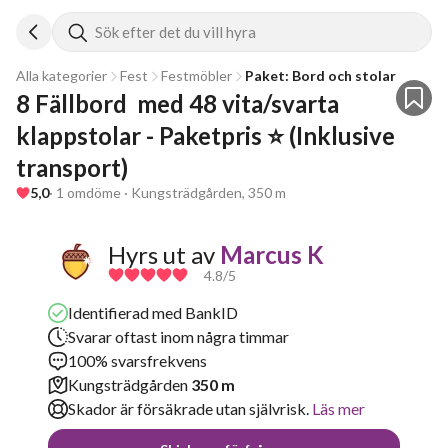
Sök efter det du vill hyra
Alla kategorier
Fest
Festmöbler
Paket: Bord och stolar
8 Fällbord  med 48 vita/svarta 
klappstolar - Paketpris ⭐ (Inklusive 
transport)
5,0
· 1 omdöme · Kungsträdgården, 350 m
Hyrs ut av
Marcus K
4.8
/5
Identifierad med BankID
Svarar oftast inom några timmar
100% svarsfrekvens
Kungsträdgården
350 m
Skador är försäkrade utan självrisk.
Läs mer