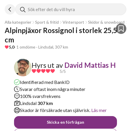
Sök efter det du vill hyra
Alla kategorier
Sport & fritid
Vintersport
Skidor & snowboard
P
Alpinpjäxor Rossignol i storlek 25,5 
cm
5,0
· 1 omdöme · Lindsdal, 307 km
Hyrs ut av
David Mattias H
5
/5
Identifierad med BankID
Svarar oftast inom några minuter
100% svarsfrekvens
Lindsdal
307 km
Skador är försäkrade utan självrisk.
Läs mer
Skicka en förfrågan