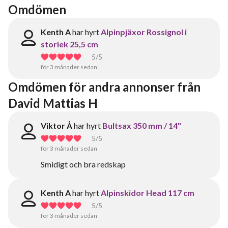
Omdömen
Kenth A
har hyrt
Alpinpjäxor Rossignol i
storlek 25,5 cm
5
/5
för 3 månader sedan
Omdömen för andra annonser från 
David Mattias H
Viktor Å
har hyrt
Bultsax 350 mm / 14"
5
/5
för 3 månader sedan
Smidigt och bra redskap
Kenth A
har hyrt
Alpinskidor Head 117 cm
5
/5
för 3 månader sedan