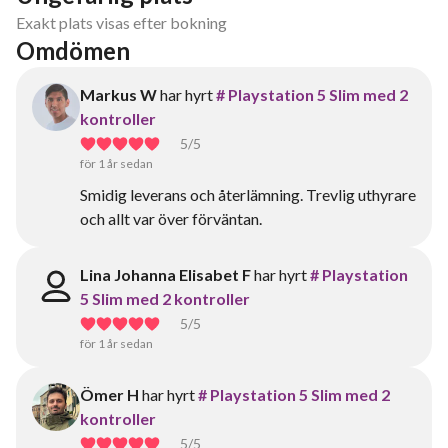
Exakt plats visas efter bokning
Omdömen
Markus W
har hyrt
# Playstation 5 Slim med 2
kontroller
5
/5
för 1 år sedan
Smidig leverans och återlämning. Trevlig uthyrare
och allt var över förväntan.
Lina Johanna Elisabet F
har hyrt
# Playstation
5 Slim med 2 kontroller
5
/5
för 1 år sedan
Ömer H
har hyrt
# Playstation 5 Slim med 2
kontroller
5
/5