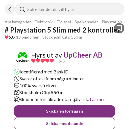
Sök efter det du vill hyra
Alla kategorier
Elektronik
TV-spel
Spelkonsoler
Playstation
P
# Playstation 5 Slim med 2 kontroller 
5,0
· 13 omdömen · Stockholm City, 550 m
Hyrs ut av
UpCheer AB
5
/5
Identifierad med BankID
Svarar oftast inom några minuter
100% svarsfrekvens
Stockholm City
550 m
Skador är försäkrade utan självrisk.
Läs mer
Skicka en förfrågan
Skicka meddelande