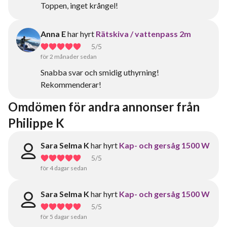
Toppen, inget krångel!
Anna E
har hyrt
Rätskiva / vattenpass 2m
5
/5
för 2 månader sedan
Snabba svar och smidig uthyrning!
Rekommenderar!
Omdömen för andra annonser från 
Philippe K
Sara Selma K
har hyrt
Kap- och gersåg 1500 W
5
/5
för 4 dagar sedan
Sara Selma K
har hyrt
Kap- och gersåg 1500 W
5
/5
för 5 dagar sedan