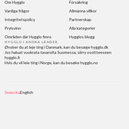
Om Hygglo
Försäkring
Vanliga frågor
Allmänna villkor
Integritetspolicy
Partnerskap
Prylsvinn
Alla kategorier
Områden där Hygglo finns
Hygglos blogg
HYGGLO I ANDRA LÄNDER
Ønsker du at
leje ting i Danmark
, kan du besøge
hygglo.dk
Jos haluat
vuokrata tavaroita Suomessa
, siirry osoitteeseen
hygglo.fi
Hvis du vil
leie ting i Norge
, kan du besøke
hygglo.no
Svenska
English