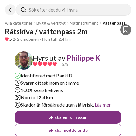
Sök efter det du vill hyra
Alla kategorier
Bygg & verktyg
Mätinstrument
Vattenpass
Rätskiva / vattenpass 2m
5,0
· 2 omdömen · Norrtull, 2.4 km
Hyrs ut av
Philippe K
5
/5
Identifierad med BankID
Svarar oftast inom en timme
100% svarsfrekvens
Norrtull
2.4 km
Skador är försäkrade utan självrisk.
Läs mer
Skicka en förfrågan
Skicka meddelande