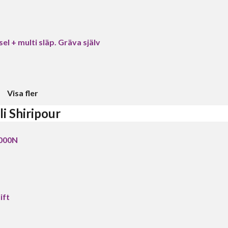
l + multi släp. Gräva själv
Visa fler
i Shiripour
3000N
ift