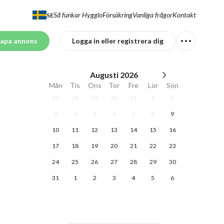
Så funkar Hygglo
Försäkring
Vanliga frågor
Kontakt
SE
apa annons
Logga in eller registrera dig
Augusti
2026
Mån
Tis
Ons
Tor
Fre
Lör
Sön
27
28
29
30
31
1
2
3
4
5
6
7
8
9
10
11
12
13
14
15
16
17
18
19
20
21
22
23
24
25
26
27
28
29
30
31
1
2
3
4
5
6