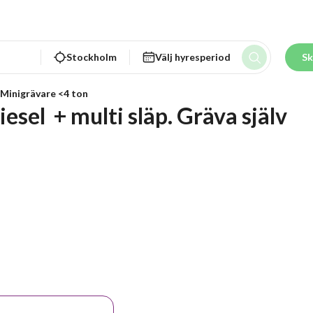
Stockholm
Välj hyresperiod
Sk
Minigrävare <4 ton
sel  + multi släp. Gräva själv