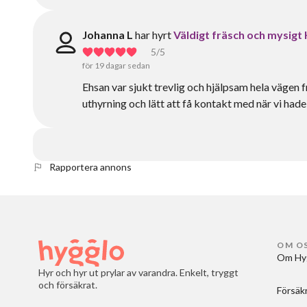
Johanna L
har hyrt
Väldigt fräsch och mysigt
5
/5
för 19 dagar sedan
Ehsan var sjukt trevlig och hjälpsam hela vägen
uthyrning och lätt att få kontakt med när vi h
Rapportera annons
OM O
Om Hy
Hyr och hyr ut prylar av varandra. Enkelt, tryggt
och försäkrat.
Försäk