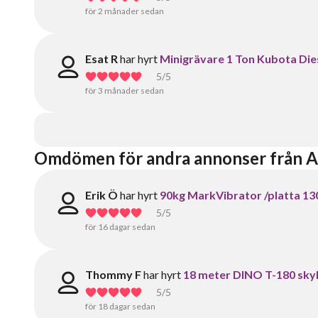
för 2 månader sedan
Esat R
har hyrt
Minigrävare 1 Ton Kubota Diese
5
/5
för 3 månader sedan
Omdömen för andra annonser från Al
Erik Ö
har hyrt
90kg MarkVibrator /platta 1
5
/5
för 16 dagar sedan
Thommy F
har hyrt
18 meter DINO T-180 skyl
5
/5
för 18 dagar sedan