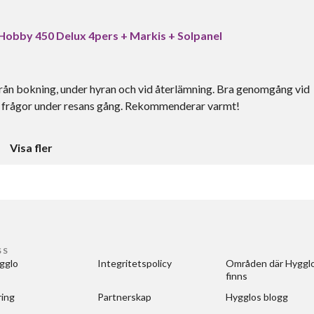
 Hobby 450 Delux 4pers + Markis + Solpanel
 från bokning, under hyran och vid återlämning. Bra genomgång vid
ade frågor under resans gång. Rekommenderar varmt!
Visa fler
SS
gglo
Integritetspolicy
Områden där Hygglo
finns
ring
Partnerskap
Hygglos blogg