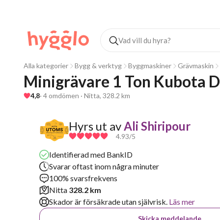
Alla kategorier
Bygg & verktyg
Byggmaskiner
Grävmaskin
Minigrävare 1 Ton Kubota Die
4,8
· 4 omdömen · Nitta, 328.2 km
Hyrs ut av
Ali Shiripour
4.93
/5
Identifierad med BankID
Svarar oftast inom några minuter
100% svarsfrekvens
Nitta
328.2 km
Skador är försäkrade utan självrisk.
Läs mer
Skicka meddelande