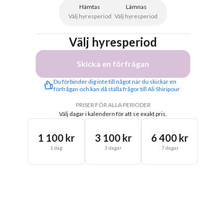
Hämtas
Lämnas
Välj hyresperiod
Välj hyresperiod
Välj hyresperiod
Skicka en förfrågan
Du förbinder dig inte till något när du skickar en 
förfrågan och kan då ställa frågor till Ali Shiripour
PRISER FÖR ALLA PERIODER
Välj dagar i kalendern för att se exakt pris.
1 100 kr
3 100 kr
6 400 kr
1 dag
3 dagar
7 dagar