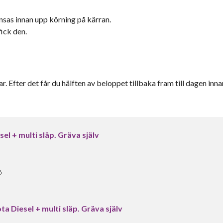
nsas innan upp körning på kärran.
fick den.
r. Efter det får du hälften av beloppet tillbaka fram till dagen inna
el + multi släp. Gräva själv

a Diesel + multi släp. Gräva själv