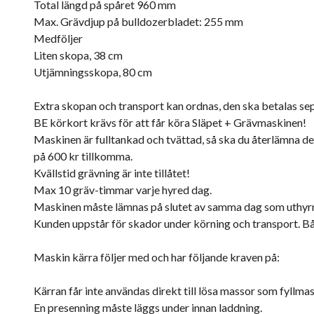
Total längd på spåret 960 mm
Max. Grävdjup på bulldozerbladet: 255 mm
Medföljer
Liten skopa, 38 cm
Utjämningsskopa, 80 cm
Extra skopan och transport kan ordnas, den ska betalas sep
BE körkort krävs för att får köra Släpet + Grävmaskinen!
Maskinen är fulltankad och tvättad, så ska du återlämna de
på 600 kr tillkomma.
Kvällstid grävning är inte tillåtet!
Max 10 gräv-timmar varje hyred dag.
Maskinen måste lämnas på slutet av samma dag som uthyrn
Kunden uppstår för skador under körning och transport. B
Maskin kärra följer med och har följande kraven på:
Kärran får inte användas direkt till lösa massor som fyllmass
En presenning måste läggs under innan laddning.