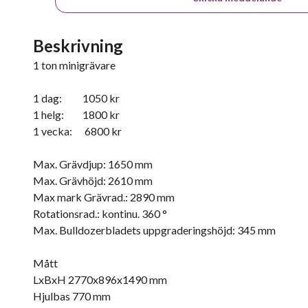
Beskrivning
1 ton minigrävare
1 dag: 1050 kr
1 helg: 1800 kr
1 vecka: 6800 kr
Max. Grävdjup: 1650 mm
Max. Grävhöjd: 2610 mm
Max mark Grävrad.: 2890 mm
Rotationsrad.: kontinu. 360 °
Max. Bulldozerbladets uppgraderingshöjd: 345 mm
Mått
LxBxH 2770x896x1490 mm
Hjulbas 770 mm