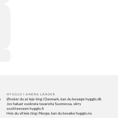
HYGGLO I ANDRA LÄNDER
 
Ønsker du at
leje ting i Danmark
, kan du besøge
hygglo.dk
Jos haluat
vuokrata tavaroita Suomessa
, siirry
osoitteeseen
hygglo.fi
Hvis du vil
leie ting i Norge
, kan du besøke
hygglo.no