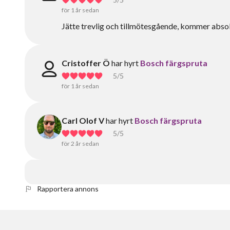
för 1 år sedan
Jätte trevlig och tillmötesgående, kommer absol
Cristoffer Ö
har hyrt
Bosch färgspruta
5
/5
för 1 år sedan
Carl Olof V
har hyrt
Bosch färgspruta
5
/5
för 2 år sedan
Rapportera annons