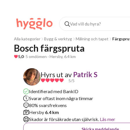
Alla kategorier
Bygg & verktyg
Målning och tapet
Färgspru
Bosch färgspruta
5,0
· 5 omdömen · Hersby, 6.4 km
Hyrs ut av
Patrik S
5
/5
Identifierad med BankID
Svarar oftast inom några timmar
80% svarsfrekvens
Hersby
6.4 km
Skador är försäkrade utan självrisk.
Läs mer
Skicka meddelande