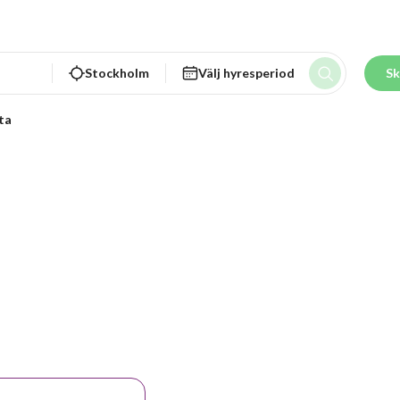
Stockholm
Välj hyresperiod
Sk
ta