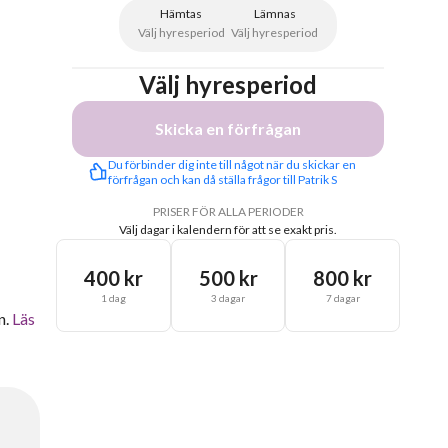
Hämtas
Lämnas
Välj hyresperiod
Välj hyresperiod
Välj hyresperiod
Skicka en förfrågan
Du förbinder dig inte till något när du skickar en 
förfrågan och kan då ställa frågor till Patrik S
PRISER FÖR ALLA PERIODER
Välj dagar i kalendern för att se exakt pris.
400 kr
500 kr
800 kr
1 dag
3 dagar
7 dagar
n.
Läs