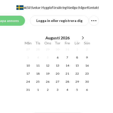
Så funkar Hygglo
Försäkring
Vanliga frågor
Kontakt
SE
apa annons
Logga in eller registrera dig
Augusti
2026
Mån
Tis
Ons
Tor
Fre
Lör
Sön
27
28
29
30
31
1
2
3
4
5
6
7
8
9
10
11
12
13
14
15
16
17
18
19
20
21
22
23
24
25
26
27
28
29
30
31
1
2
3
4
5
6