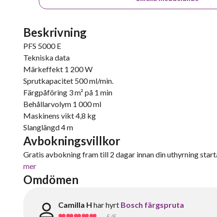
Beskrivning
PFS 5000 E
Tekniska data
Märkeffekt 1 200 W
Sprutkapacitet 500 ml/min.
Färgpåföring 3 m² på 1 min
Behållarvolym 1 000 ml
Maskinens vikt 4,8 kg
Slanglängd 4 m
Avbokningsvillkor
Gratis avbokning fram till 2 dagar innan din uthyrning starta
mer
Omdömen
Camilla H
har hyrt
Bosch färgspruta
5
/5