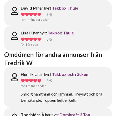
David M
har hyrt
Takbox Thule
5
/5
för 4 månader sedan
Lisa H
har hyrt
Takbox Thule
5
/5
för 1 år sedan
Omdömen för andra annonser från 
Fredrik W
Henrik L
har hyrt
Takbox och räcken
5
/5
för 1 månad sedan
Smidig hämtning och lämning. Trevligt och bra
bemötande. Toppen helt enkelt.
Thorbjörn Å
har hyrt
Domkraft 3 Ton