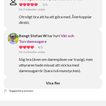
5
/5
för 3 månader sedan
Otroligt bra att ha att göra med. Återkopplar
direkt.
Bengt Stefan W
har hyrt
Våt och
Torrdamsugare
4
/5
för 3 månader sedan
Sög bra (även om dammpåsen var trasig), men
uthyraren hade missat att skicka med
dammsugarrör (bara två munstycken).
Visa fler
Rapportera annons