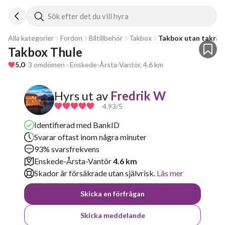
Sök efter det du vill hyra
Alla kategorier
Fordon
Biltillbehör
Takbox
Takbox utan takräc
Takbox Thule 
5,0
· 3 omdömen · Enskede-Årsta-Vantör, 4.6 km
Hyrs ut av
Fredrik W
4.93
/5
Identifierad med BankID
Svarar oftast inom några minuter
93% svarsfrekvens
Enskede-Årsta-Vantör
4.6 km
Skador är försäkrade utan självrisk.
Läs mer
Skicka en förfrågan
Skicka meddelande