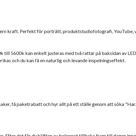
rn kraft. Perfekt för porträtt, produktstudiofotografi, YouTube, 
k till 5600k kan enkelt justeras med två rattar på baksidan av LE
erikas och du kan få en naturlig och levande inspelningseffekt.
saker, få paketrabatt och hyr allt på ett ställe genom att söka "Har
r. Efter det får du hälften av beloppet tillbaka fram till dagen inna