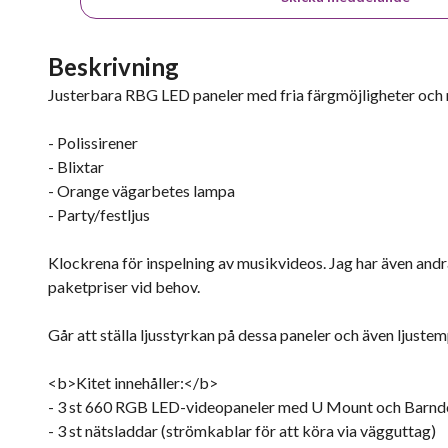
Beskrivning
Justerbara RBG LED paneler med fria färgmöjligheter och
- Polissirener
- Blixtar
- Orange vägarbetes lampa
- Party/festljus
Klockrena för inspelning av musikvideos. Jag har även and
paketpriser vid behov.
Går att ställa ljusstyrkan på dessa paneler och även ljustemp
<b>Kitet innehåller:</b>
- 3 st 660 RGB LED-videopaneler med U Mount och Barnd
- 3 st nätsladdar (strömkablar för att köra via vägguttag)