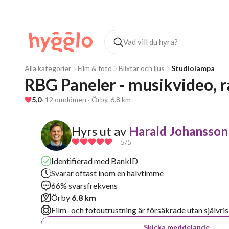
Alla kategorier
Film & foto
Blixtar och ljus
Studiolampa
RBG Paneler - musikvideo, r
5,0
· 12 omdömen · Örby, 6.8 km
Hyrs ut av
Harald Johansson
5
/5
Identifierad med BankID
Svarar oftast inom en halvtimme
66% svarsfrekvens
Örby
6.8 km
Film- och fotoutrustning är försäkrade utan självris
Skicka meddelande