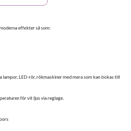
 moderna effekter så som:
ra lampor, LED-rör, rökmaskiner med mera som kan bokas till
eraturen för vit ljus via reglage.
oors