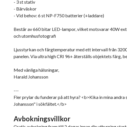
- 3 st stativ
- Bärväskor
- Vid behov: 6 st NP-F750 batterier (+laddare)
Består av 660 bitar LED-lampor, vilket motsvarar 40W exte
och utomhusfotografi
Ljusstyrkan och färgtemperatur med ett intervall från 3200
panelen. Via ultra high CRI 96+ återställs objektets färg, b
Med vänliga hälsningar,
Harald Johansson
---
Fler prylar du funderar på att hyra? <b>Kika in mina andra 
Johansson" i sökfältet.</b>
Avbokningsvillkor
Gratis avbokning fram till 2 dagar innan din uthyrning starta