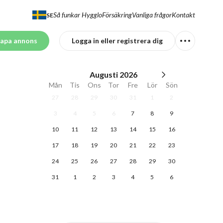
Så funkar Hygglo
Försäkring
Vanliga frågor
Kontakt
SE
apa annons
Logga in eller registrera dig
Augusti
2026
Mån
Tis
Ons
Tor
Fre
Lör
Sön
27
28
29
30
31
1
2
3
4
5
6
7
8
9
10
11
12
13
14
15
16
17
18
19
20
21
22
23
24
25
26
27
28
29
30
31
1
2
3
4
5
6