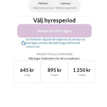
Hämtas
Lämnas
Välj hyresperiod
Välj hyresperiod
Välj hyresperiod
Skicka en förfrågan
Du förbinder dig inte till något när du skickar en 
förfrågan och kan då ställa frågor till Harald 
Johansson
PRISER FÖR ALLA PERIODER
Välj dagar i kalendern för att se exakt pris.
645 kr
895 kr
1 250 kr
1 dag
3 dagar
7 dagar