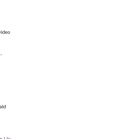
video
D-
ald
n.
Läs