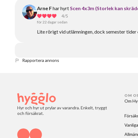
Arne F
har hyrt
Scen 4x3m (Storlek kan skrä
4
/5
för 22 dagar sedan
Lite rörigt vid utlämningen, dock semester tider 
Rapportera annons
OM O
Om Hy
Hyr och hyr ut prylar av varandra. Enkelt, tryggt
och försäkrat.
Försäk
Vanliga
Allmänn