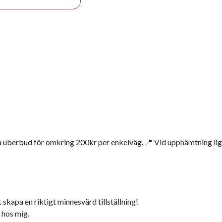
ia uberbud för omkring 200kr per enkelväg. 📍 Vid upphämtning li
 skapa en riktigt minnesvärd tillställning!
t hos mig.