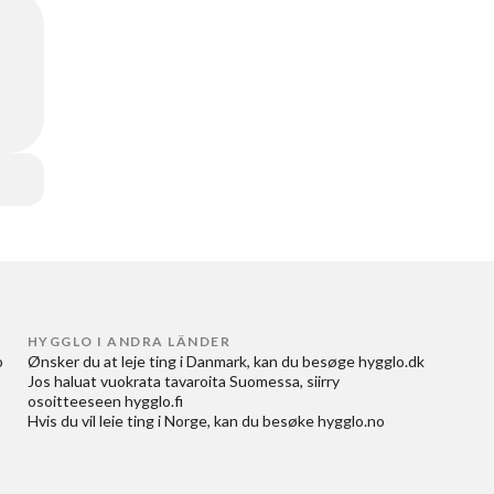
HYGGLO I ANDRA LÄNDER
 
Ønsker du at
leje ting i Danmark
, kan du besøge
hygglo.dk
Jos haluat
vuokrata tavaroita Suomessa
, siirry
osoitteeseen
hygglo.fi
Hvis du vil
leie ting i Norge
, kan du besøke
hygglo.no