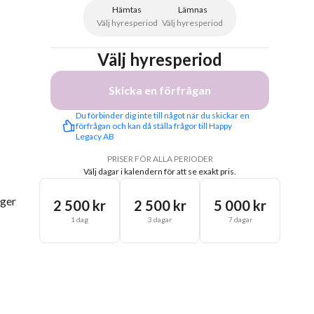
Hämtas
Lämnas
Välj hyresperiod
Välj hyresperiod
Välj hyresperiod
Skicka en förfrågan
Du förbinder dig inte till något när du skickar en 
förfrågan och kan då ställa frågor till Happy 
Legacy AB
PRISER FÖR ALLA PERIODER
Välj dagar i kalendern för att se exakt pris.
gger
2 500 kr
2 500 kr
5 000 kr
1 dag
3 dagar
7 dagar