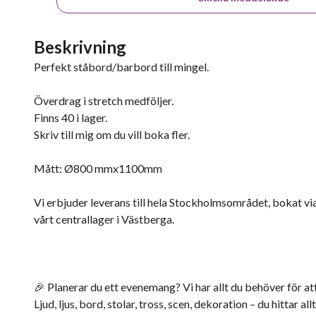
Beskrivning
Perfekt ståbord/barbord till mingel.
Överdrag i stretch medföljer.
Finns 40 i lager.
Skriv till mig om du vill boka fler.
Mått: Ø800 mmx1100mm
Vi erbjuder leverans till hela Stockholmsområdet, bokat v
vårt centrallager i Västberga.
🎉 Planerar du ett evenemang? Vi har allt du behöver för att
Ljud, ljus, bord, stolar, tross, scen, dekoration – du hittar all