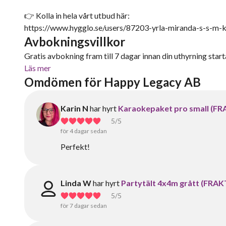
👉 Kolla in hela vårt utbud här:
https://www.hygglo.se/users/87203-yrla-miranda-s-s-m-k el
Avbokningsvillkor
Gratis avbokning fram till 7 dagar innan din uthyrning starta
Läs mer
Omdömen för Happy Legacy AB
Karin N
har hyrt
Karaokepaket pro small (F
5
/5
för 4 dagar sedan
Perfekt!
Linda W
har hyrt
Partytält 4x4m grått (FRA
5
/5
för 7 dagar sedan