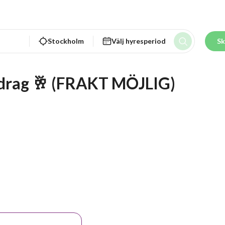
Stockholm
Välj hyresperiod
Sk
rdrag 🥂 (FRAKT MÖJLIG)