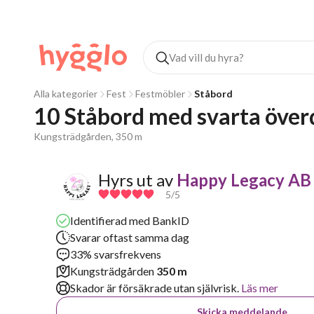
Alla kategorier
Fest
Festmöbler
Ståbord
10 Ståbord med svarta öve
Kungsträdgården, 350 m
Hyrs ut av
Happy Legacy AB
5
/5
Identifierad med BankID
Svarar oftast samma dag
33% svarsfrekvens
Kungsträdgården
350 m
Skador är försäkrade utan självrisk.
Läs mer
Skicka meddelande