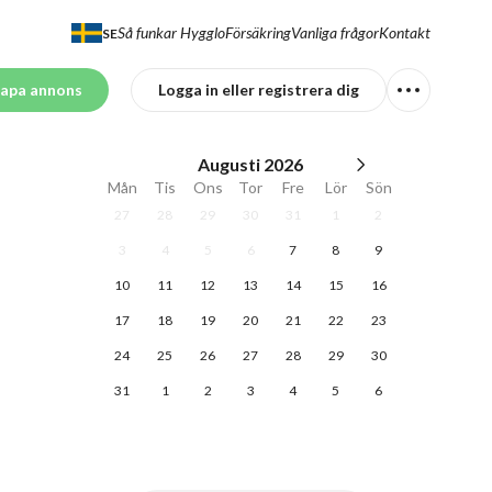
Så funkar Hygglo
Försäkring
Vanliga frågor
Kontakt
SE
apa annons
Logga in eller registrera dig
Augusti
2026
Mån
Tis
Ons
Tor
Fre
Lör
Sön
27
28
29
30
31
1
2
3
4
5
6
7
8
9
10
11
12
13
14
15
16
17
18
19
20
21
22
23
24
25
26
27
28
29
30
31
1
2
3
4
5
6