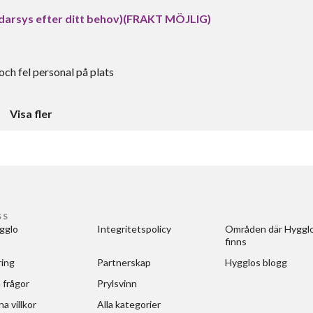
ddarsys efter ditt behov)(FRAKT MÖJLIG)
och fel personal på plats
Visa fler
SS
gglo
Integritetspolicy
Områden där Hygglo
finns
ring
Partnerskap
Hygglos blogg
 frågor
Prylsvinn
a villkor
Alla kategorier