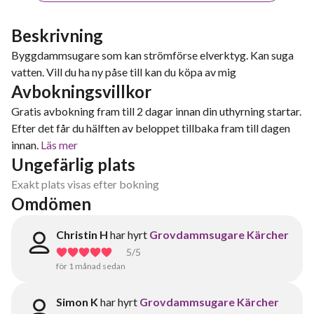
Beskrivning
Byggdammsugare som kan strömförse elverktyg. Kan suga
vatten. Vill du ha ny påse till kan du köpa av mig
Avbokningsvillkor
Gratis avbokning fram till 2 dagar innan din uthyrning startar.
Efter det får du hälften av beloppet tillbaka fram till dagen
innan.
Läs mer
Ungefärlig plats
Exakt plats visas efter bokning
Omdömen
Christin H
har hyrt
Grovdammsugare Kärcher
5
/5
för 1 månad sedan
Simon K
har hyrt
Grovdammsugare Kärcher