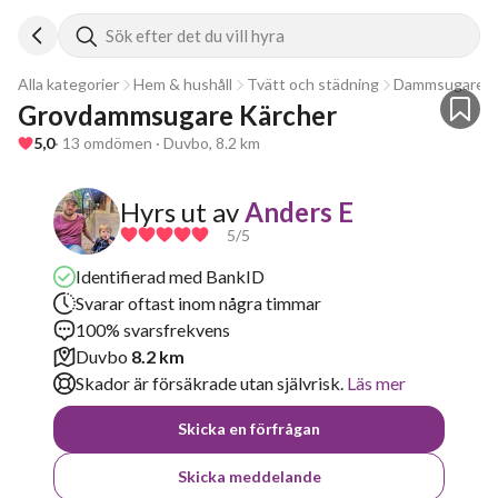
Sök efter det du vill hyra
Alla kategorier
Hem & hushåll
Tvätt och städning
Dammsugare
Grovdammsugare Kärcher 
5,0
· 13 omdömen · Duvbo, 8.2 km
Hyrs ut av
Anders E
5
/5
Identifierad med BankID
Svarar oftast inom några timmar
100% svarsfrekvens
Duvbo
8.2 km
Skador är försäkrade utan självrisk.
Läs mer
Skicka en förfrågan
Skicka meddelande