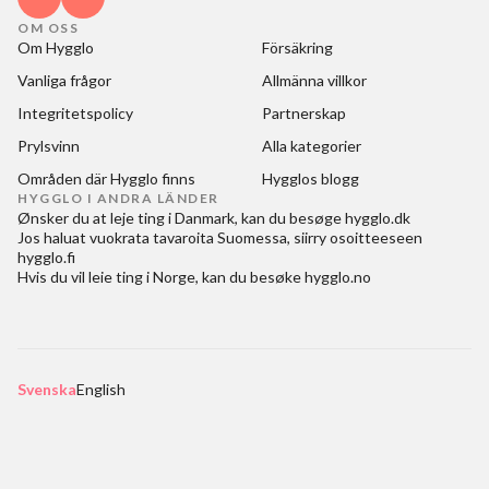
OM OSS
Om Hygglo
Försäkring
Vanliga frågor
Allmänna villkor
Integritetspolicy
Partnerskap
Prylsvinn
Alla kategorier
Områden där Hygglo finns
Hygglos blogg
HYGGLO I ANDRA LÄNDER
Ønsker du at
leje ting i Danmark
, kan du besøge
hygglo.dk
Jos haluat
vuokrata tavaroita Suomessa
, siirry osoitteeseen
hygglo.fi
Hvis du vil
leie ting i Norge
, kan du besøke
hygglo.no
Svenska
English