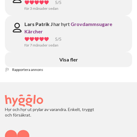
5
/5
för 3 månader sedan
Lars Patrik J
har hyrt
Grovdammsugare
Kärcher
5
/5
för 7 månader sedan
Visa fler
Rapportera annons
Hyr och hyr ut prylar av varandra. Enkelt, tryggt
och försäkrat.