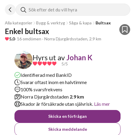
Sök efter det du vill hyra
Alla kategorier
Bygg & verktyg
Såga & kapa
Bultsax
Enkel bultsax
5,0
· 16 omdömen · Norra Djurgårdsstaden, 2.9 km
Hyrs ut av
Johan K
5
/5
Identifierad med BankID
Svarar oftast inom en halvtimme
100% svarsfrekvens
Norra Djurgårdsstaden
2.9 km
Skador är försäkrade utan självrisk.
Läs mer
Skicka en förfrågan
Skicka meddelande