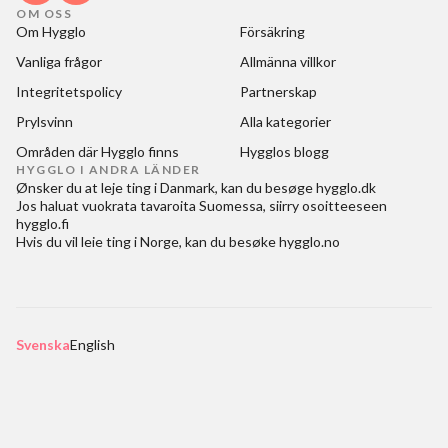
OM OSS
Om Hygglo
Försäkring
Vanliga frågor
Allmänna villkor
Integritetspolicy
Partnerskap
Prylsvinn
Alla kategorier
Områden där Hygglo finns
Hygglos blogg
HYGGLO I ANDRA LÄNDER
Ønsker du at
leje ting i Danmark
, kan du besøge
hygglo.dk
Jos haluat
vuokrata tavaroita Suomessa
, siirry osoitteeseen
hygglo.fi
Hvis du vil
leie ting i Norge
, kan du besøke
hygglo.no
Svenska
English