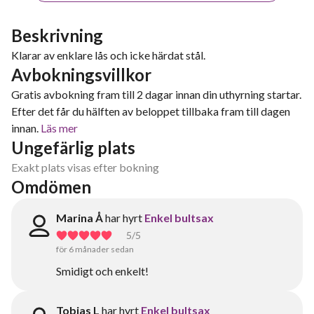
Beskrivning
Klarar av enklare lås och icke härdat stål.
Avbokningsvillkor
Gratis avbokning fram till 2 dagar innan din uthyrning startar.
Efter det får du hälften av beloppet tillbaka fram till dagen
innan.
Läs mer
Ungefärlig plats
Exakt plats visas efter bokning
Omdömen
Marina Å
har hyrt
Enkel bultsax
5
/5
för 6 månader sedan
Smidigt och enkelt!
Tobias L
har hyrt
Enkel bultsax