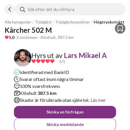
Sök efter det du vill hyra
Alla kategorier
Trädgård
Trädgårdsmaskiner
Högtryckstvätt
Kärcher 502 M
5,0
· 3 omdömen · Klöxhult, 387.5 km
Hyrs ut av
Lars Mikael A
5
/5
Identifierad med BankID
Svarar oftast inom några timmar
100% svarsfrekvens
Klöxhult
387.5 km
Skador är försäkrade utan självrisk.
Läs mer
Skicka en förfrågan
Skicka meddelande