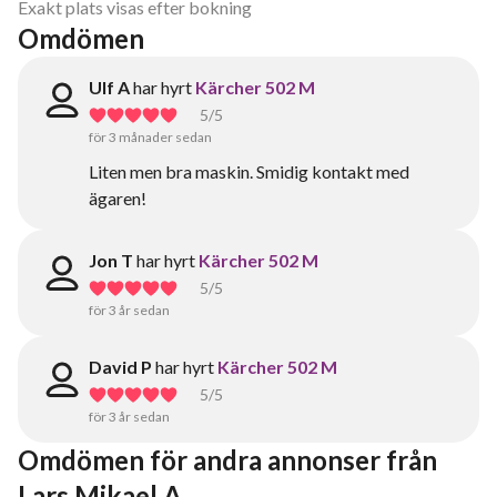
Exakt plats visas efter bokning
Omdömen
Ulf A
har hyrt
Kärcher 502 M
5
/5
för 3 månader sedan
Liten men bra maskin. Smidig kontakt med
ägaren!
Jon T
har hyrt
Kärcher 502 M
5
/5
för 3 år sedan
David P
har hyrt
Kärcher 502 M
5
/5
för 3 år sedan
Omdömen för andra annonser från 
Lars Mikael A