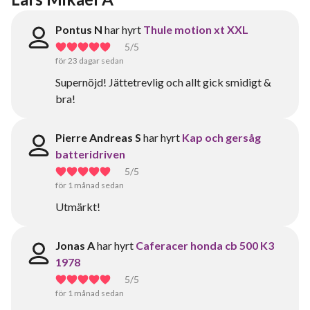
Pontus N
har hyrt
Thule motion xt XXL
5
/5
för 23 dagar sedan
Supernöjd! Jättetrevlig och allt gick smidigt &
bra!
Pierre Andreas S
har hyrt
Kap och gersåg
batteridriven
5
/5
för 1 månad sedan
Utmärkt!
Jonas A
har hyrt
Caferacer honda cb 500 K3
1978
5
/5
för 1 månad sedan