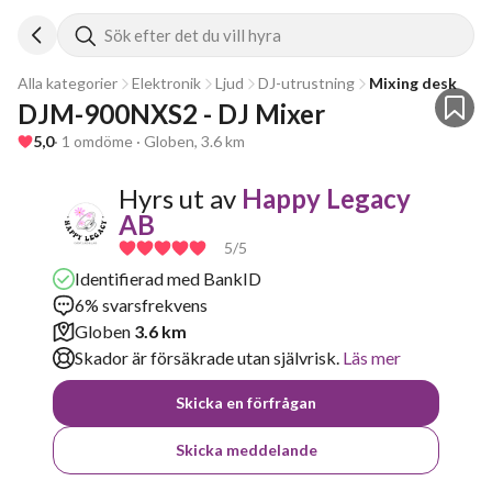
Sök efter det du vill hyra
Alla kategorier
Elektronik
Ljud
DJ-utrustning
Mixing desk
DJM-900NXS2 - DJ Mixer
5,0
· 1 omdöme · Globen, 3.6 km
Hyrs ut av
Happy Legacy
AB
5
/5
Identifierad med BankID
6% svarsfrekvens
Globen
3.6 km
Skador är försäkrade utan självrisk.
Läs mer
Skicka en förfrågan
Skicka meddelande