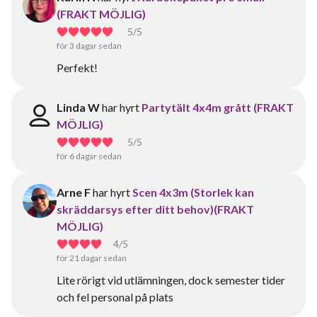
(FRAKT MÖJLIG)
5
/5
för 3 dagar sedan
Perfekt!
Linda W
har hyrt
Partytält 4x4m grått (FRAKT
MÖJLIG)
5
/5
för 6 dagar sedan
Arne F
har hyrt
Scen 4x3m (Storlek kan
skräddarsys efter ditt behov)(FRAKT
MÖJLIG)
4
/5
för 21 dagar sedan
Lite rörigt vid utlämningen, dock semester tider
och fel personal på plats