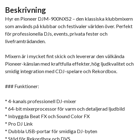
Beskrivning
Hyr en Pioneer DJM-900NXS2 – den klassiska klubbmixern
som används på klubbar och festivaler världen över. Perfekt
för professionella DJs, events, privata fester och
liveframträdanden.
Mixern är i mycket fint skick och levererar den välkända
Pioneer-känslan med kraftfulla effekter, hög ljudkvalitet och
smidig integration med CDJ-spelare och Rekordbox.
### Funktioner:
* 4-kanals professionell DJ-mixer
* 64-bit mixerprocessor för varm och detaljerad ljudbild
* Inbyggda Beat FX och Sound Color FX
* Pro DJ Link
* Dubbla USB-portar för smidiga DJ-byten
* Stöd för Rekordbox och DVS