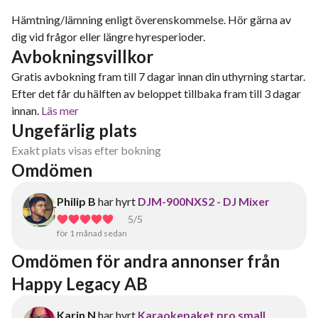
Hämtning/lämning enligt överenskommelse. Hör gärna av
dig vid frågor eller längre hyresperioder.
Avbokningsvillkor
Gratis avbokning fram till 7 dagar innan din uthyrning startar.
Efter det får du hälften av beloppet tillbaka fram till 3 dagar
innan.
Läs mer
Ungefärlig plats
Exakt plats visas efter bokning
Omdömen
Philip B
har hyrt
DJM-900NXS2 - DJ Mixer
5
/5
för 1 månad sedan
Omdömen för andra annonser från 
Happy Legacy AB
Karin N
har hyrt
Karaokepaket pro small