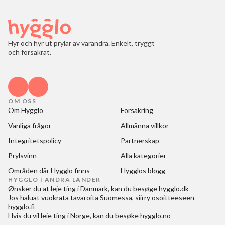
Hyr och hyr ut prylar av varandra. Enkelt, tryggt
och försäkrat.
OM OSS
Om Hygglo
Försäkring
Vanliga frågor
Allmänna villkor
Integritetspolicy
Partnerskap
Prylsvinn
Alla kategorier
Områden där Hygglo finns
Hygglos blogg
HYGGLO I ANDRA LÄNDER
Ønsker du at
leje ting i Danmark
, kan du besøge
hygglo.dk
Jos haluat
vuokrata tavaroita Suomessa
, siirry osoitteeseen
hygglo.fi
Hvis du vil
leie ting i Norge
, kan du besøke
hygglo.no