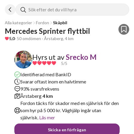
Sök efter det du vill hyra
Alla kategorier
Fordon
Skåpbil
Mercedes Sprinter flyttbil 
5,0
· 50 omdömen · Årstaberg, 4 km
Hyrs ut av
Srecko M
5
/5
Identifierad med BankID
Svarar oftast inom en halvtimme
93% svarsfrekvens
Årstaberg
4 km
Fordon täcks för skador med en självrisk för den
som hyr på 5 000 kr. Väghjälp ingår utan
självrisk.
Läs mer
Skicka en förfrågan