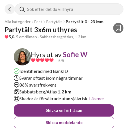
Sök efter det du vill hyra
Alla kategorier
Fest
Partytält
Partytält 0 - 23 kvm
Partytält 3x6m uthyres
5,0
· 5 omdömen · Sabbatsberg/Atlas, 1.2 km
Hyrs ut av
Sofie W
5
/5
Identifierad med BankID
Svarar oftast inom några timmar
86% svarsfrekvens
Sabbatsberg/Atlas
1.2 km
Skador är försäkrade utan självrisk.
Läs mer
Skicka en förfrågan
Skicka meddelande