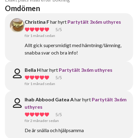
Omdömen
Christina F
har hyrt
Partytält 3x6m uthyres
5
/5
för 1 månad sedan
Allt gick supersmidigt med hämtning/lämning,
snabba svar och bra info!
Bella H
har hyrt
Partytält 3x6m uthyres
5
/5
för 1 månad sedan
Ihab Abbood Gatea A
har hyrt
Partytält 3x6m
uthyres
5
/5
för 2 månader sedan
De är snälla och hjälpsamma