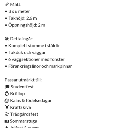
📏 Mått:
• 3 x 6 meter
• Takhöjd: 2,6 m
• Öppningshöjd: 2 m
🛠 Detta ingår:
• Komplett stomme i stålrör
• Takduk och väggar
• 6 väggsektioner med fönster
• Förankringslinor och markpinnar
Passar utmärkt till:
🎓 Studentfest
💍 Bröllop
🎂 Kalas & födelsedagar
🦞 Kräftskiva
🌸 Trädgårdsfest
🏡 Sommarstuga
🎄 Julfest & event