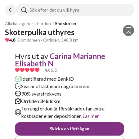
Sök efter det du vill hyra
Alla kategorier
Fordon
Snöskoter
Skoterpulka uthyres
4,8
· 5 omdömen · Orrliden, 348.8 km
Hyrs ut av
Carina Marianne
Elisabeth N
4.86
/5
Identifierad med BankID
Svarar oftast inom några timmar
90% svarsfrekvens
Orrliden
348.8 km
Terrängfordon är försäkrade utan extra
kostnader eller depositioner.
Läs mer
Skicka en förfrågan