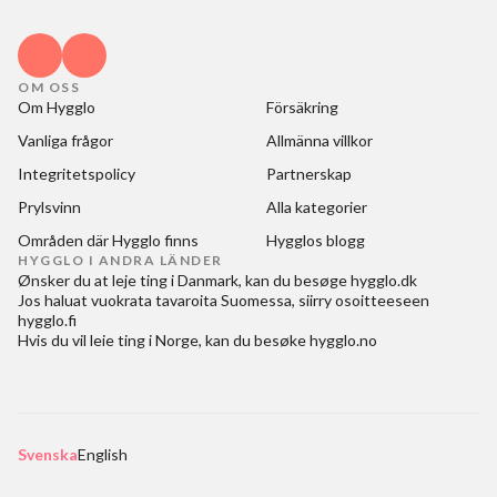
OM OSS
Om Hygglo
Försäkring
Vanliga frågor
Allmänna villkor
Integritetspolicy
Partnerskap
Prylsvinn
Alla kategorier
Områden där Hygglo finns
Hygglos blogg
HYGGLO I ANDRA LÄNDER
Ønsker du at
leje ting i Danmark
, kan du besøge
hygglo.dk
Jos haluat
vuokrata tavaroita Suomessa
, siirry osoitteeseen
hygglo.fi
Hvis du vil
leie ting i Norge
, kan du besøke
hygglo.no
Svenska
English