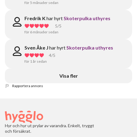
för 5 månader sedan
Fredrik K
har hyrt
Skoterpulka uthyres
5
/5
för 6 månader sedan
Sven Åke J
har hyrt
Skoterpulka uthyres
4
/5
för 1 år sedan
Visa fler
Rapportera annons
Hyr och hyr ut prylar av varandra. Enkelt, tryggt
och försäkrat.