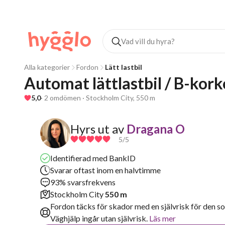
Alla kategorier
Fordon
Lätt lastbil
Automat lättlastbil / B-kork
5,0
· 2 omdömen · Stockholm City, 550 m
Hyrs ut av
Dragana O
5
/5
Identifierad med BankID
Svarar oftast inom en halvtimme
93% svarsfrekvens
Stockholm City
550 m
Fordon täcks för skador med en självrisk för den so
Väghjälp ingår utan självrisk.
Läs mer