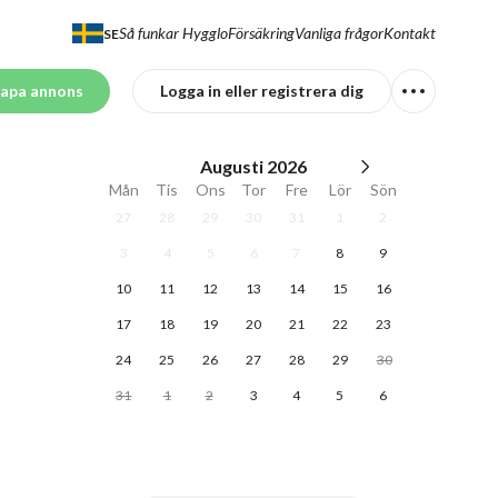
Så funkar Hygglo
Försäkring
Vanliga frågor
Kontakt
SE
apa annons
Logga in eller registrera dig
Augusti
2026
Mån
Tis
Ons
Tor
Fre
Lör
Sön
27
28
29
30
31
1
2
3
4
5
6
7
8
9
10
11
12
13
14
15
16
17
18
19
20
21
22
23
24
25
26
27
28
29
30
31
1
2
3
4
5
6