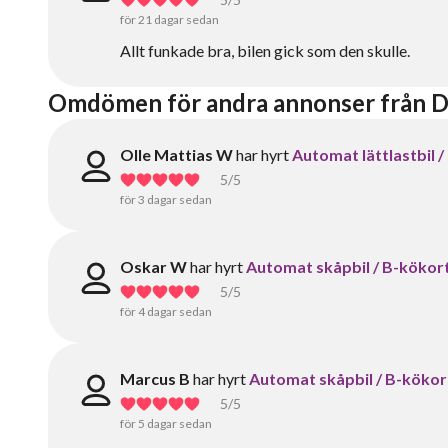
för 21 dagar sedan
Allt funkade bra, bilen gick som den skulle.
Omdömen för andra annonser från 
Olle Mattias W
har hyrt
Automat lättlastbil /
5
/5
för 3 dagar sedan
Oskar W
har hyrt
Automat skåpbil / B-kökor
5
/5
för 4 dagar sedan
Marcus B
har hyrt
Automat skåpbil / B-kökor
5
/5
för 5 dagar sedan