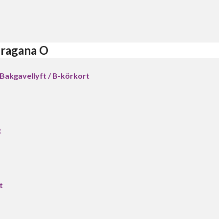
Dragana O
 Bakgavellyft / B-körkort
t
t