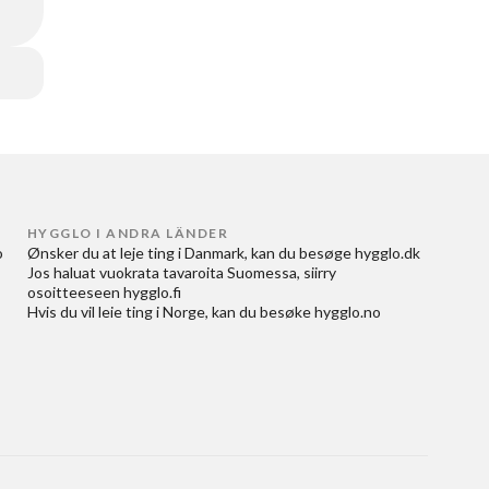
HYGGLO I ANDRA LÄNDER
 
Ønsker du at
leje ting i Danmark
, kan du besøge
hygglo.dk
Jos haluat
vuokrata tavaroita Suomessa
, siirry
osoitteeseen
hygglo.fi
Hvis du vil
leie ting i Norge
, kan du besøke
hygglo.no