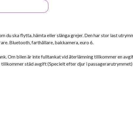
om du ska flytta, hämta eller slänga grejer. Den har stor last utry
rare. Bluetooth, farthållare, bakkamera, euro 6.
k. Om bilen är inte fulltankat vid återlämning tillkommer en avgi
 tillkommer städ avgift (Specielt efter djur i passagerarutrymmet)