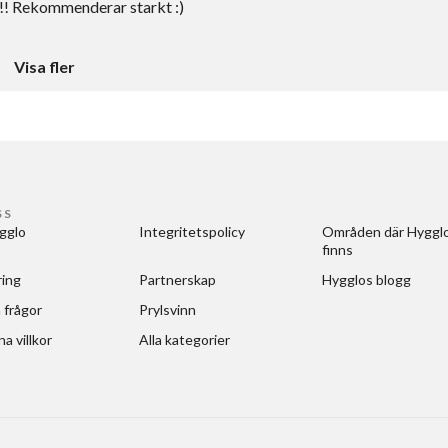
d!! Rekommenderar starkt :)
Visa fler
SS
gglo
Integritetspolicy
Områden där Hygglo
finns
ring
Partnerskap
Hygglos blogg
 frågor
Prylsvinn
a villkor
Alla kategorier