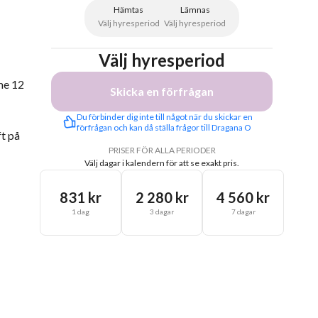
Hämtas
Lämnas
Välj hyresperiod
Välj hyresperiod
Välj hyresperiod
mme 12
Skicka en förfrågan
Du förbinder dig inte till något när du skickar en 
förfrågan och kan då ställa frågor till Dragana O
ft på
PRISER FÖR ALLA PERIODER
Välj dagar i kalendern för att se exakt pris.
831 kr
2 280 kr
4 560 kr
1 dag
3 dagar
7 dagar