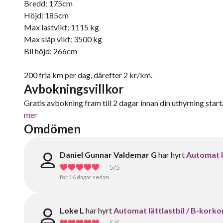
Bredd: 175cm
Höjd: 185cm
Max lastvikt: 1115 kg
Max släp vikt: 3500 kg
Bil höjd: 266cm
200 fria km per dag, därefter 2 kr/km.
Avbokningsvillkor
Gratis avbokning fram till 2 dagar innan din uthyrning starta
mer
Omdömen
Daniel Gunnar Valdemar G
har hyrt
Automat l
5
/5
för 16 dagar sedan
Loke L
har hyrt
Automat lättlastbil / B-korko
5
/5