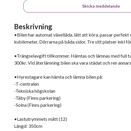
Skicka meddelande
Beskrivning
•Bilen har automat växellåda, lätt att köra, passar perfekt 
kubikmeter, Dörrarna på båda sidor. Tre sitt platser inkl fö
•Trängselavgift tillkommer. Hämtas och lämnas med full tan
300kr. Vid återlämning bilen ska vara städat och ren annars
•Hyrestagare kan hämta och lämna bilen på:
-T-centralen
-Tekniska högskolan
-Täby (Finns parkering)
-Solna (Finns parkering)
•Lastutrymmets mått (12)
Längd: 350cm