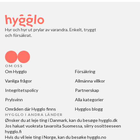
Hyr och hyr ut prylar av varandra. Enkelt, tryggt
och försäkrat.
OM OSS
Om Hygglo
Försäkring
Vanliga frågor
Allmänna villkor
Integritetspolicy
Partnerskap
Prylsvinn
Alla kategorier
Områden där Hygglo finns
Hygglos blogg
HYGGLO I ANDRA LÄNDER
Ønsker du at
leje ting i Danmark
, kan du besøge
hygglo.dk
Jos haluat
vuokrata tavaroita Suomessa
, siirry osoitteeseen
hygglo.fi
Hvis du vil
leie ting i Norge
, kan du besøke
hygglo.no