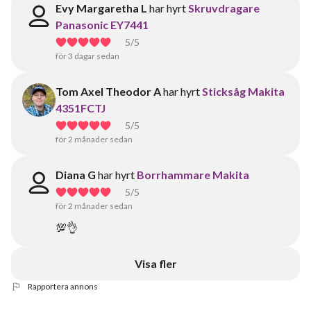
Evy Margaretha L
har hyrt
Skruvdragare
Panasonic EY7441
5
/5
för 3 dagar sedan
Tom Axel Theodor A
har hyrt
Sticksåg Makita
4351FCTJ
5
/5
för 2 månader sedan
Diana G
har hyrt
Borrhammare Makita
5
/5
för 2 månader sedan
💯👌
Visa fler
Rapportera annons