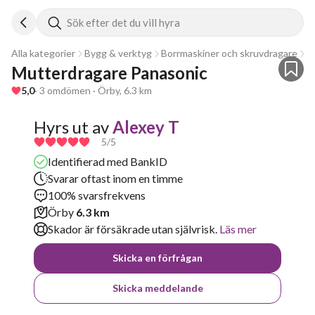
Sök efter det du vill hyra
Alla kategorier
Bygg & verktyg
Borrmaskiner och skruvdragare
M
Mutterdragare Panasonic
5,0
· 3 omdömen · Örby, 6.3 km
Hyrs ut av
Alexey T
5
/5
Identifierad med BankID
Svarar oftast inom en timme
100% svarsfrekvens
Örby
6.3 km
Skador är försäkrade utan självrisk.
Läs mer
Skicka en förfrågan
Skicka meddelande