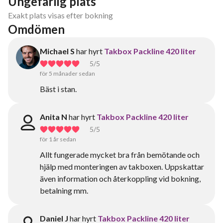
Ungefärlig plats
Exakt plats visas efter bokning
Omdömen
Michael S
har hyrt
Takbox Packline 420 liter
5
/5
för 5 månader sedan
Bäst i stan.
Anita N
har hyrt
Takbox Packline 420 liter
5
/5
för 1 år sedan
Allt fungerade mycket bra från bemötande och
hjälp med monteringen av takboxen. Uppskattar
även information och återkoppling vid bokning,
betalning mm.
Daniel J
har hyrt
Takbox Packline 420 liter