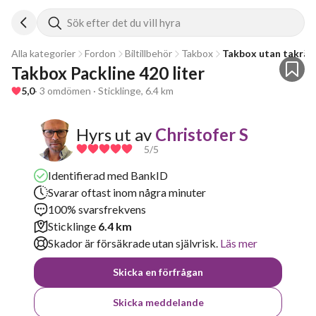
Sök efter det du vill hyra
Alla kategorier
Fordon
Biltillbehör
Takbox
Takbox utan takräc
Takbox Packline 420 liter
5,0
· 3 omdömen · Sticklinge, 6.4 km
Hyrs ut av
Christofer S
5
/5
Identifierad med BankID
Svarar oftast inom några minuter
100% svarsfrekvens
Sticklinge
6.4 km
Skador är försäkrade utan självrisk.
Läs mer
Skicka en förfrågan
Skicka meddelande