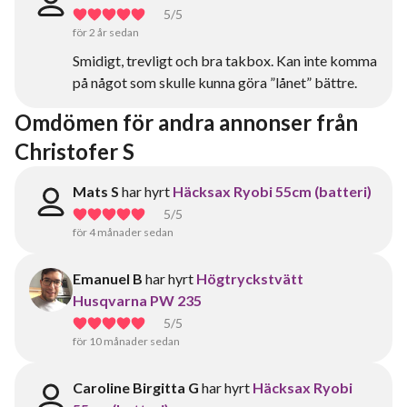
5
/5
för 2 år sedan
Smidigt, trevligt och bra takbox. Kan inte komma
på något som skulle kunna göra ”lånet” bättre.
Omdömen för andra annonser från 
Christofer S
Mats S
har hyrt
Häcksax Ryobi 55cm (batteri)
5
/5
för 4 månader sedan
Emanuel B
har hyrt
Högtryckstvätt
Husqvarna PW 235
5
/5
för 10 månader sedan
Caroline Birgitta G
har hyrt
Häcksax Ryobi