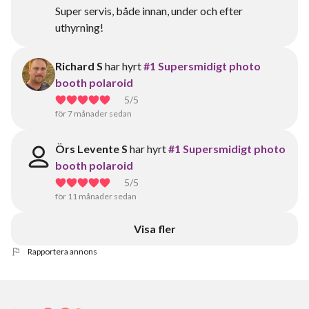
Super servis, både innan, under och efter
uthyrning!
Richard S
har hyrt
#1 Supersmidigt photo
booth polaroid
5
/5
för 7 månader sedan
Örs Levente S
har hyrt
#1 Supersmidigt photo
booth polaroid
5
/5
för 11 månader sedan
Visa fler
Rapportera annons