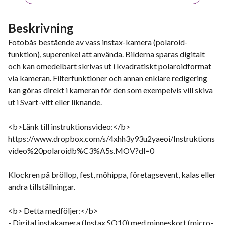
Beskrivning
Fotobås bestående av vass instax-kamera (polaroid-
funktion), superenkel att använda. Bilderna sparas digitalt
och kan omedelbart skrivas ut i kvadratiskt polaroidformat
via kameran. Filterfunktioner och annan enklare redigering
kan göras direkt i kameran för den som exempelvis vill skiva
ut i Svart-vitt eller liknande.
<b>Länk till instruktionsvideo:</b>
https://www.dropbox.com/s/4xhh3y93u2yaeoi/Instruktions
video%20polaroidb%C3%A5s.MOV?dl=0
Klockren på bröllop, fest, möhippa, företagsevent, kalas eller
andra tillställningar.
<b> Detta medföljer:</b>
- Digital instakamera (Instax SQ10) med minneskort (micro-