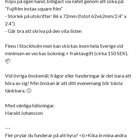
Köps på egen hand, billigast via nätet genom att söka på:
”Fujifilm instax square film”
- Storlek på utskrifter: 86 x 72mm (fotot 62x62mm/2.4” x
2.4”)
- Går bra att skriva på den vita listen
Finns i Stockholm men kan skickas inom hela Sverige vid
minimum en veckas bokning + fraktavgift (cirka 150 SEK).
📦
Vid övriga önskemål, frågor eller funderingar är det bara att
höra av sig! Min önskan är att ditt evenemang blir bästa
tänkbara. 🙂
Med vänliga hälsningar,
Harald Johansson
---
Fler prylar du funderar på att hyra? <b>Kika in mina andra