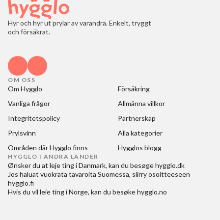
Hyr och hyr ut prylar av varandra. Enkelt, tryggt
och försäkrat.
OM OSS
Om Hygglo
Försäkring
Vanliga frågor
Allmänna villkor
Integritetspolicy
Partnerskap
Prylsvinn
Alla kategorier
Områden där Hygglo finns
Hygglos blogg
HYGGLO I ANDRA LÄNDER
Ønsker du at
leje ting i Danmark
, kan du besøge
hygglo.dk
Jos haluat
vuokrata tavaroita Suomessa
, siirry osoitteeseen
hygglo.fi
Hvis du vil
leie ting i Norge
, kan du besøke
hygglo.no