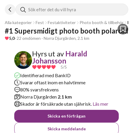
Sök efter det du vill hyra
Alla kategorier
Fest
Festaktiviteter
Photo booth & tillbehör
Fo
#1 Supersmidigt photo booth polaroid
5,0
· 22 omdömen · Norra Djurgården, 2.1 km
Hyrs ut av
Harald
Johansson
5
/5
Identifierad med BankID
Svarar oftast inom en halvtimme
80% svarsfrekvens
Norra Djurgården
2.1 km
Skador är försäkrade utan självrisk.
Läs mer
Skicka en förfrågan
Skicka meddelande