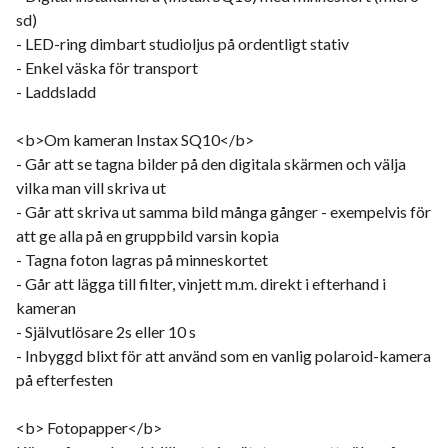
sd)
- LED-ring dimbart studioljus på ordentligt stativ
- Enkel väska för transport
- Laddsladd
<b>Om kameran Instax SQ10</b>
- Går att se tagna bilder på den digitala skärmen och välja
vilka man vill skriva ut
- Går att skriva ut samma bild många gånger - exempelvis för
att ge alla på en gruppbild varsin kopia
- Tagna foton lagras på minneskortet
- Går att lägga till filter, vinjett m.m. direkt i efterhand i
kameran
- Självutlösare 2s eller 10 s
- Inbyggd blixt för att använd som en vanlig polaroid-kamera
på efterfesten
<b> Fotopapper</b>