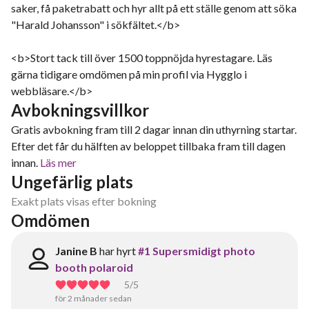
saker, få paketrabatt och hyr allt på ett ställe genom att söka
"Harald Johansson" i sökfältet.</b>
<b>Stort tack till över 1500 toppnöjda hyrestagare. Läs
gärna tidigare omdömen på min profil via Hygglo i
webbläsare.</b>
Avbokningsvillkor
Gratis avbokning fram till 2 dagar innan din uthyrning startar.
Efter det får du hälften av beloppet tillbaka fram till dagen
innan.
Läs mer
Ungefärlig plats
Exakt plats visas efter bokning
Omdömen
Janine B
har hyrt
#1 Supersmidigt photo
booth polaroid
5
/5
för 2 månader sedan