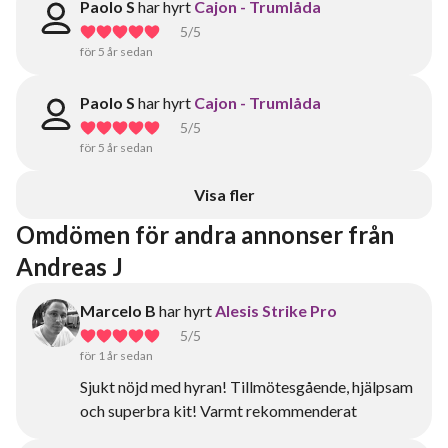
Paolo S
har hyrt
Cajon - Trumlåda
5
/5
för 5 år sedan
Paolo S
har hyrt
Cajon - Trumlåda
5
/5
för 5 år sedan
Visa fler
Omdömen för andra annonser från 
Andreas J
Marcelo B
har hyrt
Alesis Strike Pro
5
/5
för 1 år sedan
Sjukt nöjd med hyran! Tillmötesgående, hjälpsam
och superbra kit! Varmt rekommenderat