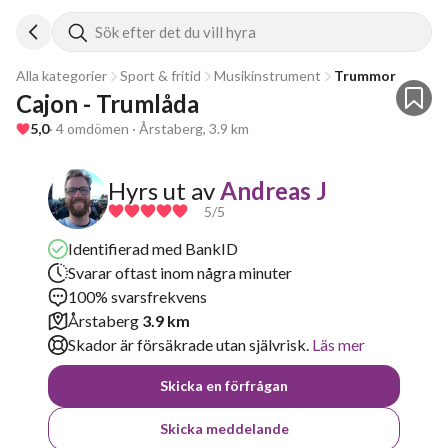
Sök efter det du vill hyra
Alla kategorier
Sport & fritid
Musikinstrument
Trummor
Cajon - Trumlåda
5,0
· 4 omdömen · Årstaberg, 3.9 km
Hyrs ut av
Andreas J
5
/5
Identifierad med BankID
Svarar oftast inom några minuter
100% svarsfrekvens
Årstaberg
3.9 km
Skador är försäkrade utan självrisk.
Läs mer
Skicka en förfrågan
Skicka meddelande