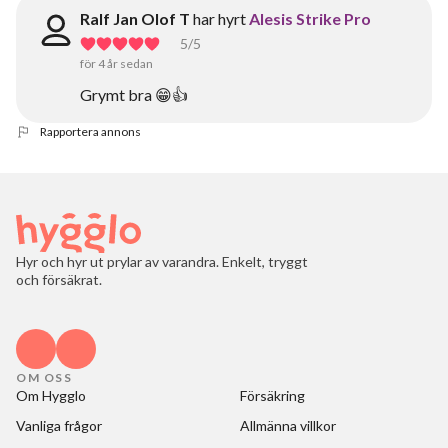
Ralf Jan Olof T
har hyrt
Alesis Strike Pro
5
/5
för 4 år sedan
Grymt bra 😁👍
Rapportera annons
Hyr och hyr ut prylar av varandra. Enkelt, tryggt
och försäkrat.
OM OSS
Om Hygglo
Försäkring
Vanliga frågor
Allmänna villkor