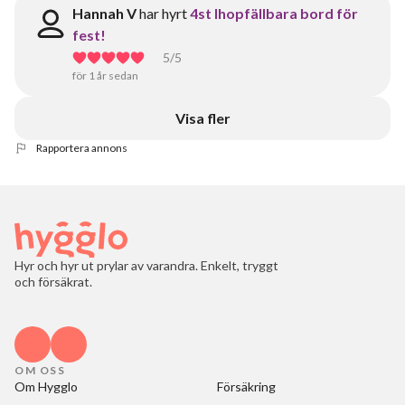
Hannah V
har hyrt
4st Ihopfällbara bord för
fest!
5
/5
för 1 år sedan
Visa fler
Rapportera annons
Hyr och hyr ut prylar av varandra. Enkelt, tryggt
och försäkrat.
OM OSS
Om Hygglo
Försäkring