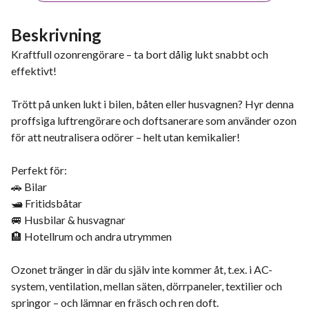
Beskrivning
Kraftfull ozonrengörare – ta bort dålig lukt snabbt och
effektivt!
Trött på unken lukt i bilen, båten eller husvagnen? Hyr denna
proffsiga luftrengörare och doftsanerare som använder ozon
för att neutralisera odörer – helt utan kemikalier!
Perfekt för:
🚗 Bilar
🛥️ Fritidsbåtar
🚐 Husbilar & husvagnar
🏨 Hotellrum och andra utrymmen
Ozonet tränger in där du själv inte kommer åt, t.ex. i AC-
system, ventilation, mellan säten, dörrpaneler, textilier och
springor – och lämnar en fräsch och ren doft.