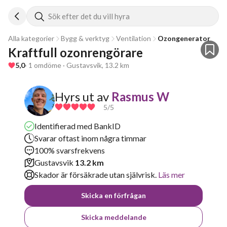
Sök efter det du vill hyra
Alla kategorier
Bygg & verktyg
Ventilation
Ozongenerator
Kraftfull ozonrengörare
5,0
· 1 omdöme · Gustavsvik, 13.2 km
Hyrs ut av
Rasmus W
5
/5
Identifierad med BankID
Svarar oftast inom några timmar
100% svarsfrekvens
Gustavsvik
13.2 km
Skador är försäkrade utan självrisk.
Läs mer
Skicka en förfrågan
Skicka meddelande