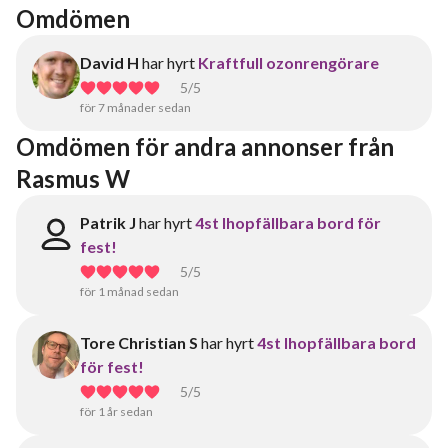
Omdömen
David H
har hyrt
Kraftfull ozonrengörare
5
/5
för 7 månader sedan
Omdömen för andra annonser från 
Rasmus W
Patrik J
har hyrt
4st Ihopfällbara bord för
fest!
5
/5
för 1 månad sedan
Tore Christian S
har hyrt
4st Ihopfällbara bord
för fest!
5
/5
för 1 år sedan