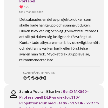
Portabel
1
/5
för 1 månad sedan
Det saknades en del av projektorduken som
skulle både hänga upp och spänna ut duken.
Duken blev veckig och vågig vilket resulterade i
att allt på duken såg lustigt och förvrängt ut.
Kontaktade uthyraren men blev otrevligt bemött
och det fanns varken logik eller förståelse i
svaren man fick. Mycket tråkig upplevelse,
rekommenderar inte.
SVAR FRÅN UTHYRAREN
😄🤕🤕🤕🤕👏
Samira Pouran E
har hyrt
BenQ MX560–
Professionell DLP-projektor.110\"
Projektionsduk med Stativ - VEVOR - 279 cm