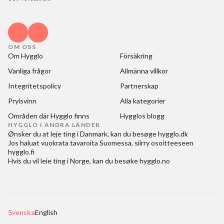
OM OSS
Om Hygglo
Försäkring
Vanliga frågor
Allmänna villkor
Integritetspolicy
Partnerskap
Prylsvinn
Alla kategorier
Områden där Hygglo finns
Hygglos blogg
HYGGLO I ANDRA LÄNDER
Ønsker du at
leje ting i Danmark
, kan du besøge
hygglo.dk
Jos haluat
vuokrata tavaroita Suomessa
, siirry osoitteeseen
hygglo.fi
Hvis du vil
leie ting i Norge
, kan du besøke
hygglo.no
Svenska
English