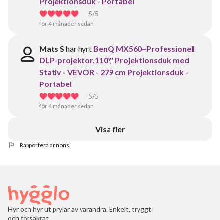
Projektionsduk - Portabel
5
/5
för 4 månader sedan
Mats S
har hyrt
BenQ MX560–Professionell
DLP-projektor.110\" Projektionsduk med
Stativ - VEVOR - 279 cm Projektionsduk -
Portabel
5
/5
för 4 månader sedan
Visa fler
Rapportera annons
Hyr och hyr ut prylar av varandra. Enkelt, tryggt
och försäkrat.