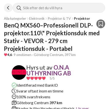
Sök efter det du vill hyra
Alla kategorier
Elektronik
Projektor & TV
Projektor
BenQ MX560–Professionell DLP-
projektor.110\" Projektionsduk med 
Stativ - VEVOR - 279 cm 
Projektionsduk - Portabel
4,6
· 9 omdömen · Göteborg Centrum, 397 km
Hyrs ut av
O.N.A
UTHYRNING AB
5
/5
Identifierad med BankID
Svarar oftast inom en timme
100% svarsfrekvens
Göteborg Centrum
397 km
Skador är försäkrade utan självrisk.
Läs mer