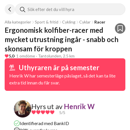
Sök efter det du vill hyra
Alla kategorier
Sport & fritid
Cykling
Cyklar
Racer
Ergonomisk kolfiber-racer med 
mycket utrustning ingår - snabb och 
skonsam för kroppen
5,0
· 1 omdöme · Tantolunden, 2.5 km
Uthyraren är på semester
Henrik W har semesterläge påslaget, så det kan ta lite
extra tid innan du får svar.
Hyrs ut av
Henrik W
5
/5
Identifierad med BankID