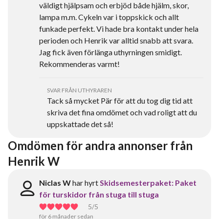
väldigt hjälpsam och erbjöd både hjälm, skor,
lampa m.m. Cykeln var i toppskick och allt
funkade perfekt. Vi hade bra kontakt under hela
perioden och Henrik var alltid snabb att svara.
Jag fick även förlänga uthyrningen smidigt.
Rekommenderas varmt!
SVAR FRÅN UTHYRAREN
Tack så mycket Pär för att du tog dig tid att
skriva det fina omdömet och vad roligt att du
uppskattade det så!
Omdömen för andra annonser från 
Henrik W
Niclas W
har hyrt
Skidsemesterpaket: Paket
för turskidor från stuga till stuga
5
/5
för 6 månader sedan