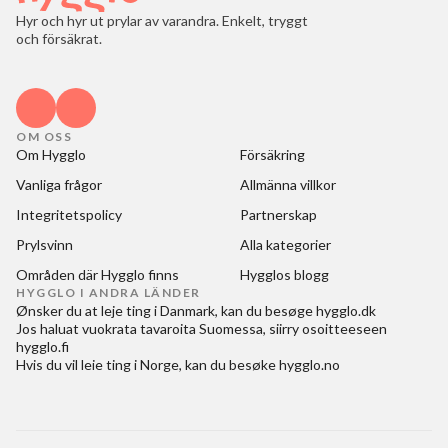
Hyr och hyr ut prylar av varandra. Enkelt, tryggt
och försäkrat.
OM OSS
Om Hygglo
Försäkring
Vanliga frågor
Allmänna villkor
Integritetspolicy
Partnerskap
Prylsvinn
Alla kategorier
Områden där Hygglo finns
Hygglos blogg
HYGGLO I ANDRA LÄNDER
Ønsker du at
leje ting i Danmark
, kan du besøge
hygglo.dk
Jos haluat
vuokrata tavaroita Suomessa
, siirry osoitteeseen
hygglo.fi
Hvis du vil
leie ting i Norge
, kan du besøke
hygglo.no