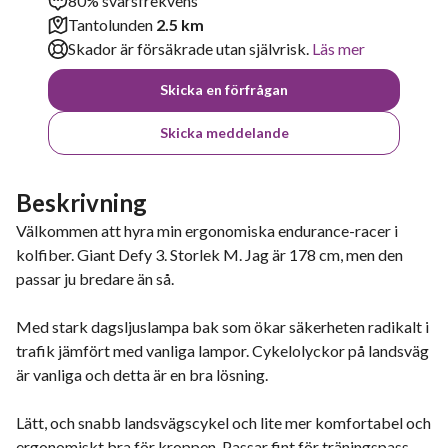
80% svarsfrekvens
Tantolunden
2.5 km
Skador är försäkrade utan självrisk.
Läs mer
Skicka en förfrågan
Skicka meddelande
Beskrivning
Välkommen att hyra min ergonomiska endurance-racer i
kolfiber. Giant Defy 3. Storlek M. Jag är 178 cm, men den
passar ju bredare än så.
Med stark dagsljuslampa bak som ökar säkerheten radikalt i
trafik jämfört med vanliga lampor. Cykelolyckor på landsväg
är vanliga och detta är en bra lösning.
Lätt, och snabb landsvägscykel och lite mer komfortabel och
ergonomiskt bra för kroppen. Passar fint för träningspass