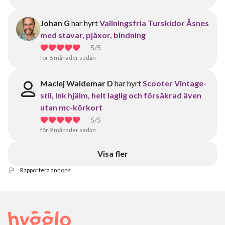
Johan G
har hyrt
Vallningsfria Turskidor Åsnes
med stavar, pjäxor, bindning
5
/5
för 6 månader sedan
MacIej Waldemar D
har hyrt
Scooter Vintage-
stil, ink hjälm, helt laglig och försäkrad även
utan mc-körkort
5
/5
för 9 månader sedan
Visa fler
Rapportera annons