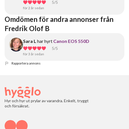
5
/5
för 2 år sedan
Omdömen för andra annonser från 
Fredrik Olof B
Sara L
har hyrt
Canon EOS 550D
5
/5
för 3 år sedan
Rapportera annons
Hyr och hyr ut prylar av varandra. Enkelt, tryggt
och försäkrat.