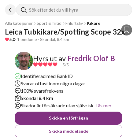
Sök efter det du vill hyra
Alla kategorier
Sport & fritid
Friluftsliv
Kikare
Leica Tubkikare/Spotting Scope 32x
5,0
· 1 omdöme · Sköndal, 8.4 km
Hyrs ut av
Fredrik Olof B
5
/5
Identifierad med BankID
Svarar oftast inom några dagar
100% svarsfrekvens
Sköndal
8.4 km
Skador är försäkrade utan självrisk.
Läs mer
Skicka en förfrågan
Skicka meddelande