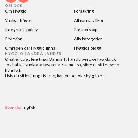
OM OSS
Om Hygglo
Försäkring
Vanliga frågor
Allmänna villkor
Integritetspolicy
Partnerskap
Prylsvinn
Alla kategorier
Områden där Hygglo finns
Hygglos blogg
HYGGLO I ANDRA LÄNDER
Ønsker du at
leje ting i Danmark
, kan du besøge
hygglo.dk
Jos haluat
vuokrata tavaroita Suomessa
, siirry osoitteeseen
hygglo.fi
Hvis du vil
leie ting i Norge
, kan du besøke
hygglo.no
Svenska
English