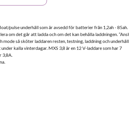
oat/pulse underhåll som är avsedd för batterier från 1,2ah - 85ah
llera om det går att ladda och om det kan behålla laddningen. ”Ansl
h mode så sköter laddaren resten, testning, laddning och underhåll
t under kalla vinterdagar. MXS 3,8 är en 12 V-laddare som har 7
r 3,8A.
na.