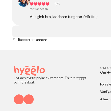
5
/5
för 1 år sedan
Allt gick bra, laddaren fungerar felfritt :)
Rapportera annons
OM O
Om Hy
Hyr och hyr ut prylar av varandra. Enkelt, tryggt
och försäkrat.
Försäk
Vanliga
Allmänn