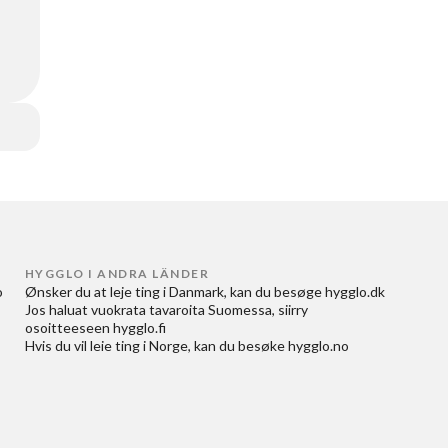
HYGGLO I ANDRA LÄNDER
 
Ønsker du at
leje ting i Danmark
, kan du besøge
hygglo.dk
Jos haluat
vuokrata tavaroita Suomessa
, siirry
osoitteeseen
hygglo.fi
Hvis du vil
leie ting i Norge
, kan du besøke
hygglo.no