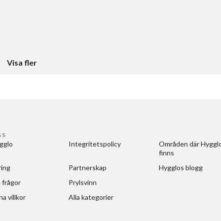
Visa fler
SS
gglo
Integritetspolicy
Områden där Hygglo
finns
ring
Partnerskap
Hygglos blogg
 frågor
Prylsvinn
a villkor
Alla kategorier