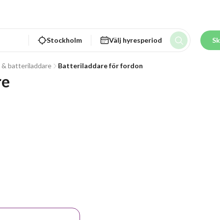
Stockholm
Välj hyresperiod
Sk
 & batteriladdare
Batteriladdare för fordon
re