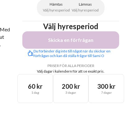
Hämtas
Lämnas
Välj hyresperiod
Välj hyresperiod
Välj hyresperiod
. Med
ut
Skicka en förfrågan
.
Du förbinder dig inte till något när du skickar en 
förfrågan och kan då ställa frågor till Sami O
PRISER FÖR ALLA PERIODER
Välj dagar i kalendern för att se exakt pris.
60 kr
200 kr
300 kr
1 dag
3 dagar
7 dagar