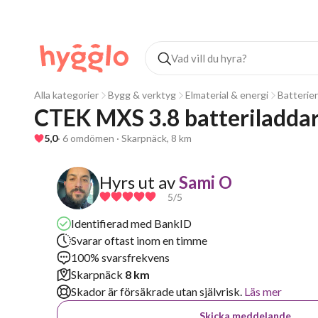
Alla kategorier
Bygg & verktyg
Elmaterial & energi
Batterier
CTEK MXS 3.8 batteriladda
5,0
· 6 omdömen · Skarpnäck, 8 km
Hyrs ut av
Sami O
5
/5
Identifierad med BankID
Svarar oftast inom en timme
100% svarsfrekvens
Skarpnäck
8 km
Skador är försäkrade utan självrisk.
Läs mer
Skicka meddelande