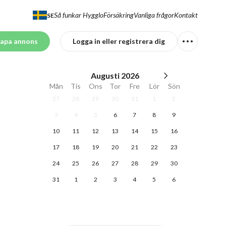
Så funkar Hygglo
Försäkring
Vanliga frågor
Kontakt
SE
apa annons
Logga in eller registrera dig
Augusti
2026
Mån
Tis
Ons
Tor
Fre
Lör
Sön
27
28
29
30
31
1
2
3
4
5
6
7
8
9
10
11
12
13
14
15
16
17
18
19
20
21
22
23
24
25
26
27
28
29
30
31
1
2
3
4
5
6