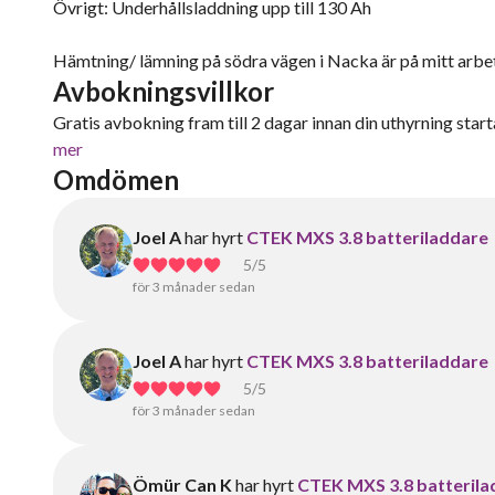
Övrigt: Underhållsladdning upp till 130 Ah
Hämtning/ lämning på södra vägen i Nacka är på mitt arbet
Avbokningsvillkor
Gratis avbokning fram till 2 dagar innan din uthyrning starta
mer
Omdömen
Joel A
har hyrt
CTEK MXS 3.8 batteriladdare
5
/5
för 3 månader sedan
Joel A
har hyrt
CTEK MXS 3.8 batteriladdare
5
/5
för 3 månader sedan
Ömür Can K
har hyrt
CTEK MXS 3.8 batterila