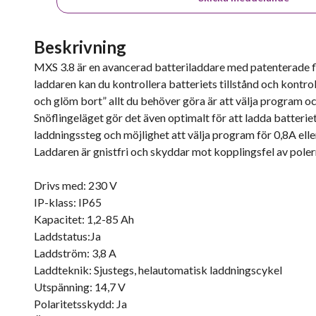
Beskrivning
MXS 3.8 är en avancerad batteriladdare med patenterade fl
laddaren kan du kontrollera batteriets tillstånd och kontro
och glöm bort” allt du behöver göra är att välja program oc
Snöflingeläget gör det även optimalt för att ladda batterie
laddningssteg och möjlighet att välja program för 0,8A elle
Laddaren är gnistfri och skyddar mot kopplingsfel av poler
Drivs med: 230 V
IP-klass: IP65
Kapacitet: 1,2-85 Ah
Laddstatus:Ja
Laddström: 3,8 A
Laddteknik: Sjustegs, helautomatisk laddningscykel
Utspänning: 14,7 V
Polaritetsskydd: Ja