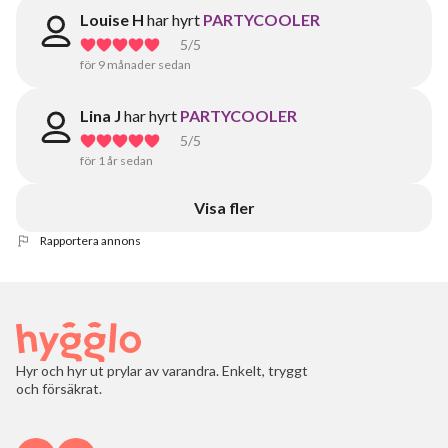
Louise H
har hyrt
PARTYCOOLER
5
/5
för 9 månader sedan
Lina J
har hyrt
PARTYCOOLER
5
/5
för 1 år sedan
Visa fler
Rapportera annons
Hyr och hyr ut prylar av varandra. Enkelt, tryggt
och försäkrat.