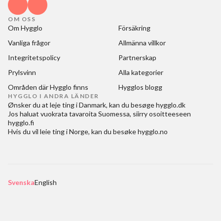
OM OSS
Om Hygglo
Försäkring
Vanliga frågor
Allmänna villkor
Integritetspolicy
Partnerskap
Prylsvinn
Alla kategorier
Områden där Hygglo finns
Hygglos blogg
HYGGLO I ANDRA LÄNDER
Ønsker du at
leje ting i Danmark
, kan du besøge
hygglo.dk
Jos haluat
vuokrata tavaroita Suomessa
, siirry osoitteeseen
hygglo.fi
Hvis du vil
leie ting i Norge
, kan du besøke
hygglo.no
Svenska
English