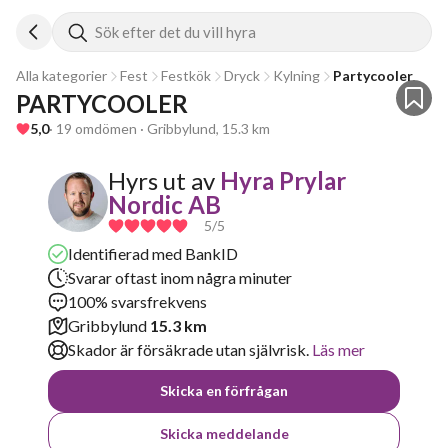
Sök efter det du vill hyra
Alla kategorier
Fest
Festkök
Dryck
Kylning
Partycooler
PARTYCOOLER 
5,0
· 19 omdömen · Gribbylund, 15.3 km
Hyrs ut av
Hyra Prylar
Nordic AB
5
/5
Identifierad med BankID
Svarar oftast inom några minuter
100% svarsfrekvens
Gribbylund
15.3 km
Skador är försäkrade utan självrisk.
Läs mer
Skicka en förfrågan
Skicka meddelande