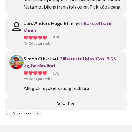
fästa mot bilens framstolskenor. Fick köpa egna.
Lars Anders Hugo E
har hyrt
Bärstol barn
Vaude
5
/5
för 20 dagar sedan
Simon O
har hyrt
Bilbarnstol MaxiCosi 9-25
kg, bakåtvänd
5
/5
för 26 dagar sedan
Allt gick mycket smidigt och bra.
Visa fler
Rapportera annons