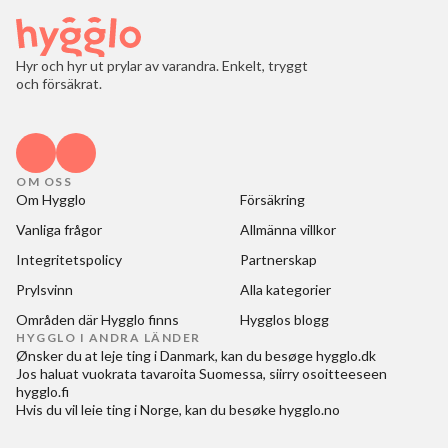
Hyr och hyr ut prylar av varandra. Enkelt, tryggt
och försäkrat.
OM OSS
Om Hygglo
Försäkring
Vanliga frågor
Allmänna villkor
Integritetspolicy
Partnerskap
Prylsvinn
Alla kategorier
Områden där Hygglo finns
Hygglos blogg
HYGGLO I ANDRA LÄNDER
Ønsker du at
leje ting i Danmark
, kan du besøge
hygglo.dk
Jos haluat
vuokrata tavaroita Suomessa
, siirry osoitteeseen
hygglo.fi
Hvis du vil
leie ting i Norge
, kan du besøke
hygglo.no