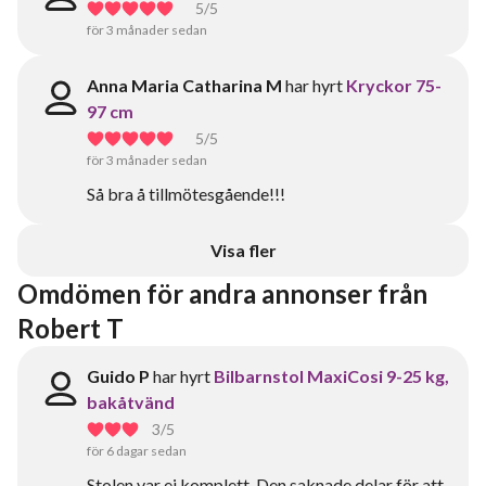
5
/5
för 3 månader sedan
Anna Maria Catharina M
har hyrt
Kryckor 75-
97 cm
5
/5
för 3 månader sedan
Så bra å tillmötesgående!!!
Visa fler
Omdömen för andra annonser från 
Robert T
Guido P
har hyrt
Bilbarnstol MaxiCosi 9-25 kg,
bakåtvänd
3
/5
för 6 dagar sedan
Stolen var ej komplett. Den saknade delar för att