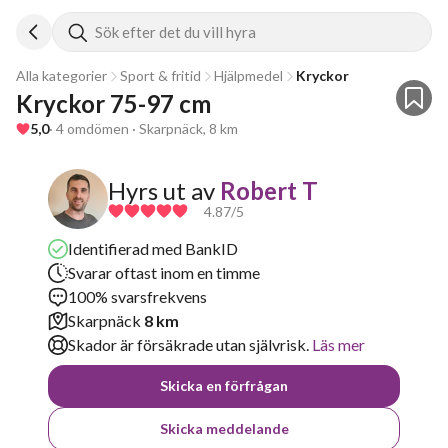
Sök efter det du vill hyra
Alla kategorier
Sport & fritid
Hjälpmedel
Kryckor
Kryckor 75-97 cm
5,0
· 4 omdömen · Skarpnäck, 8 km
Hyrs ut av
Robert T
4.87
/5
Identifierad med BankID
Svarar oftast inom en timme
100% svarsfrekvens
Skarpnäck
8 km
Skador är försäkrade utan självrisk.
Läs mer
Skicka en förfrågan
Skicka meddelande