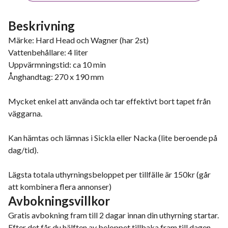
Beskrivning
Märke: Hard Head och Wagner (har 2st)
Vattenbehållare: 4 liter
Uppvärmningstid: ca 10 min
Ånghandtag: 270 x 190 mm
Mycket enkel att använda och tar effektivt bort tapet från
väggarna.
Kan hämtas och lämnas i Sickla eller Nacka (lite beroende på
dag/tid).
Lägsta totala uthyrningsbeloppet per tillfälle är 150kr (går
att kombinera flera annonser)
Avbokningsvillkor
Gratis avbokning fram till 2 dagar innan din uthyrning startar.
Efter det får du hälften av beloppet tillbaka fram till dagen