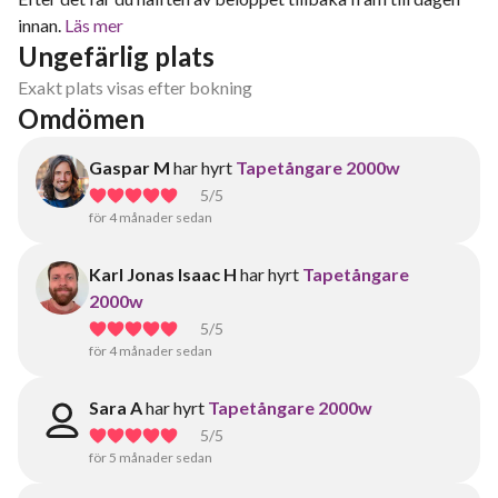
innan.
Läs mer
Ungefärlig plats
Exakt plats visas efter bokning
Omdömen
Gaspar M
har hyrt
Tapetångare 2000w
5
/5
för 4 månader sedan
Karl Jonas Isaac H
har hyrt
Tapetångare
2000w
5
/5
för 4 månader sedan
Sara A
har hyrt
Tapetångare 2000w
5
/5
för 5 månader sedan