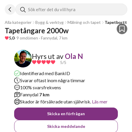
Sök efter det du vill hyra
Alla kategorier
Bygg & verktyg
Målning och tapet
Tapetborttag
Tapetångare 2000w 
5,0
· 9 omdömen · Fannydal, 7 km
Hyrs ut av
Ola N
5
/5
Identifierad med BankID
Svarar oftast inom några timmar
100% svarsfrekvens
Fannydal
7 km
Skador är försäkrade utan självrisk.
Läs mer
Skicka en förfrågan
Skicka meddelande