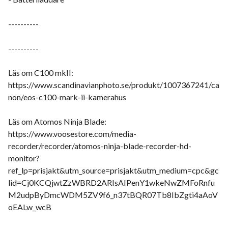
----------
----------
Läs om C100 mkII:
https://www.scandinavianphoto.se/produkt/1007367241/ca
non/eos-c100-mark-ii-kamerahus
Läs om Atomos Ninja Blade:
https://www.voosestore.com/media-
recorder/recorder/atomos-ninja-blade-recorder-hd-
monitor?
ref_lp=prisjakt&utm_source=prisjakt&utm_medium=cpc&gc
lid=Cj0KCQjwtZzWBRD2ARIsAIPenY1wkeNwZMFoRnfu
M2udpByDmcWDM5ZV9f6_n37tBQR07Tb8IbZgti4aAoV
oEALw_wcB