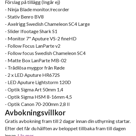
Förslag på tillägg (Ingår ej)
- Ninja Blade monitor/recorder
- Stativ Benro BV8
- Axelrigg Swedish Chameleon SC4 Large
- Slider Ifootage Shark S1
- Monitor 7" Aputure VS-2 fineHD
- Follow Focus LanParte v2
- Follow focus Swedish Chameleon SC4
- Matte Box LanParte MB-02
- Trådlösa myggor från Røde
- 2 x LED Aputure HR672S
- LED Aputure Lightstorm 120D
- Optik Sigma Art 50mm 1,4
- Optik Sigma HSM 8-16mm 4,5
- Optik Canon 70-200mm 2,8 II
Avbokningsvillkor
Gratis avbokning fram till 2 dagar innan din uthyrning startar.
Efter det får du hälften av beloppet tillbaka fram till dagen
innan.
Läs mer