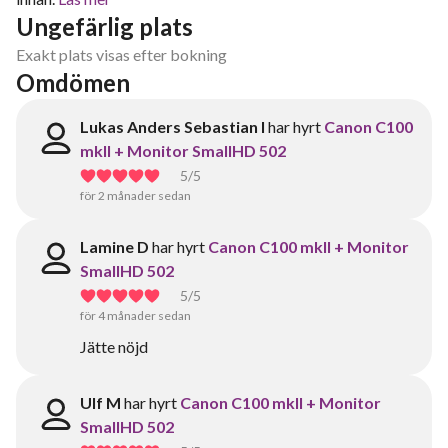
Ungefärlig plats
Exakt plats visas efter bokning
Omdömen
Lukas Anders Sebastian I
har hyrt
Canon C100
mkII + Monitor SmallHD 502
5
/5
för 2 månader sedan
Lamine D
har hyrt
Canon C100 mkII + Monitor
SmallHD 502
5
/5
för 4 månader sedan
Jätte nöjd
Ulf M
har hyrt
Canon C100 mkII + Monitor
SmallHD 502