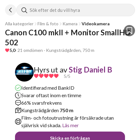
Sök efter det du vill hyra
Alla kategorier
Film & foto
Kamera
Videokamera
Canon C100 mkII + Monitor SmallHD 
502
5,0
· 21 omdömen · Kungsträdgården, 750 m
Hyrs ut av
Stig Daniel B
5
/5
Identifierad med BankID
Svarar oftast inom en timme
66% svarsfrekvens
Kungsträdgården
750 m
Film- och fotoutrustning är försäkrade utan
självrisk vid skada.
Läs mer
Skicka en förfrågan