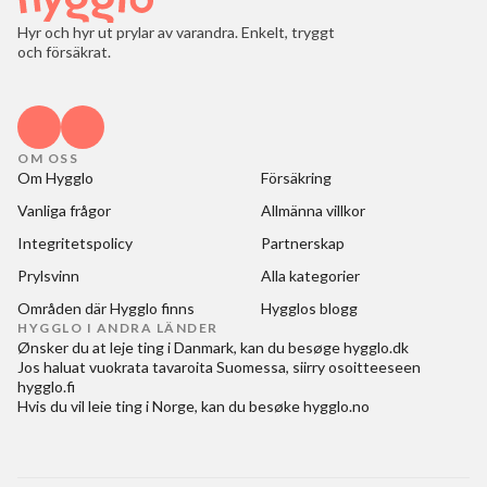
Hyr och hyr ut prylar av varandra. Enkelt, tryggt
och försäkrat.
OM OSS
Om Hygglo
Försäkring
Vanliga frågor
Allmänna villkor
Integritetspolicy
Partnerskap
Prylsvinn
Alla kategorier
Områden där Hygglo finns
Hygglos blogg
HYGGLO I ANDRA LÄNDER
Ønsker du at
leje ting i Danmark
, kan du besøge
hygglo.dk
Jos haluat
vuokrata tavaroita Suomessa
, siirry osoitteeseen
hygglo.fi
Hvis du vil
leie ting i Norge
, kan du besøke
hygglo.no