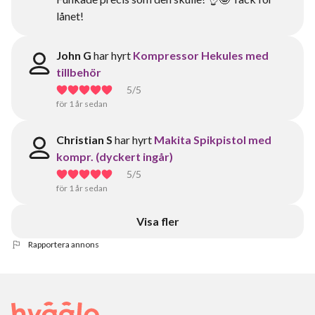
lånet!
John G
har hyrt
Kompressor Hekules med
tillbehör
5
/5
för 1 år sedan
Christian S
har hyrt
Makita Spikpistol med
kompr. (dyckert ingår)
5
/5
för 1 år sedan
Visa fler
Rapportera annons