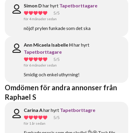
Simon D
har hyrt
Tapetborttagare
5
/5
för 4 månader sedan
nöjd! prylen funkade som det ska
Ann Micaela Isabelle H
har hyrt
Tapetborttagare
5
/5
för 6 månader sedan
Smidig och enkel uthyrning!
Omdömen för andra annonser från 
Raphael S
Carina A
har hyrt
Tapetborttagre
5
/5
för 1 år sedan
Funkade precis som den skulle! 👌🤩 Tack för