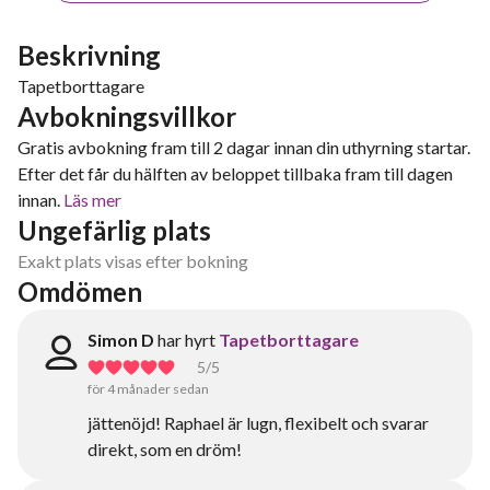
Beskrivning
Tapetborttagare
Avbokningsvillkor
Gratis avbokning fram till 2 dagar innan din uthyrning startar.
Efter det får du hälften av beloppet tillbaka fram till dagen
innan.
Läs mer
Ungefärlig plats
Exakt plats visas efter bokning
Omdömen
Simon D
har hyrt
Tapetborttagare
5
/5
för 4 månader sedan
jättenöjd! Raphael är lugn, flexibelt och svarar
direkt, som en dröm!