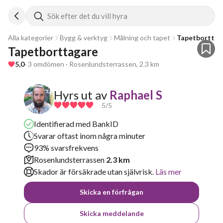
Sök efter det du vill hyra
Alla kategorier
Bygg & verktyg
Målning och tapet
Tapetborttag
Tapetborttagare
5,0
· 3 omdömen · Rosenlundsterrassen, 2.3 km
Hyrs ut av
Raphael S
5
/5
Identifierad med BankID
Svarar oftast inom några minuter
93% svarsfrekvens
Rosenlundsterrassen
2.3 km
Skador är försäkrade utan självrisk.
Läs mer
Skicka en förfrågan
Skicka meddelande