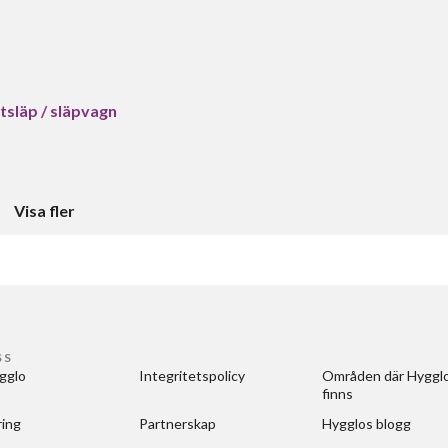
tsläp / släpvagn
Visa fler
SS
gglo
Integritetspolicy
Områden där Hygglo
finns
ring
Partnerskap
Hygglos blogg