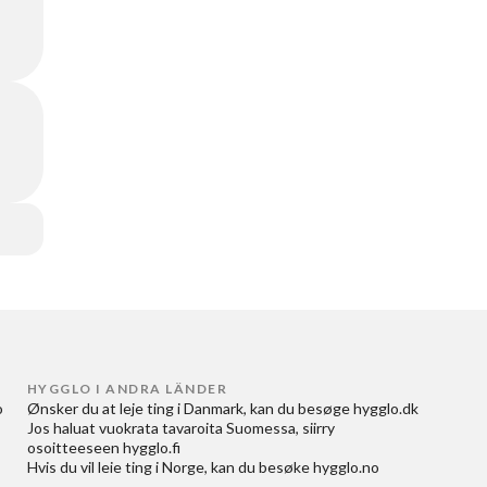
HYGGLO I ANDRA LÄNDER
 
Ønsker du at
leje ting i Danmark
, kan du besøge
hygglo.dk
Jos haluat
vuokrata tavaroita Suomessa
, siirry
osoitteeseen
hygglo.fi
Hvis du vil
leie ting i Norge
, kan du besøke
hygglo.no