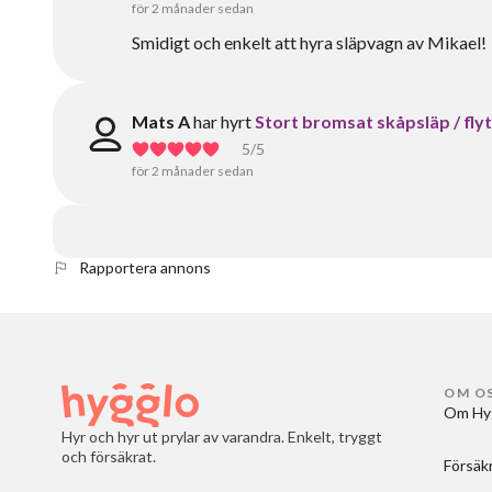
för 2 månader sedan
Smidigt och enkelt att hyra släpvagn av Mikael!
Mats A
har hyrt
Stort bromsat skåpsläp / flyt
5
/5
för 2 månader sedan
Rapportera annons
OM O
Om Hy
Hyr och hyr ut prylar av varandra. Enkelt, tryggt
och försäkrat.
Försäk