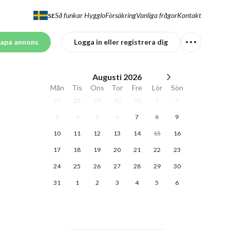
Så funkar Hygglo
Försäkring
Vanliga frågor
Kontakt
SE
apa annons
Logga in eller registrera dig
Augusti
2026
Mån
Tis
Ons
Tor
Fre
Lör
Sön
27
28
29
30
31
1
2
3
4
5
6
7
8
9
10
11
12
13
14
15
16
17
18
19
20
21
22
23
24
25
26
27
28
29
30
31
1
2
3
4
5
6