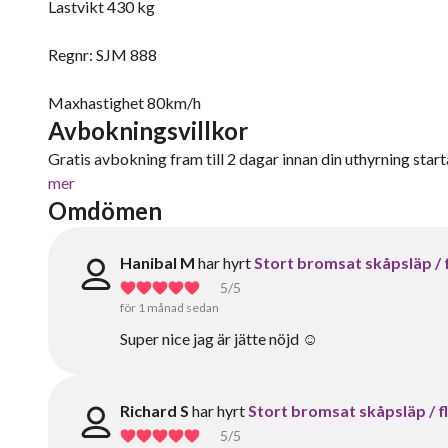
Lastvikt 430 kg
Regnr: SJM 888
Maxhastighet 80km/h
Avbokningsvillkor
Gratis avbokning fram till 2 dagar innan din uthyrning starta
mer
Omdömen
Hanibal M
har hyrt
Stort bromsat skåpsläp / f
5
/5
för 1 månad sedan
Super nice jag är jätte nöjd ☺️
Richard S
har hyrt
Stort bromsat skåpsläp / fl
5
/5