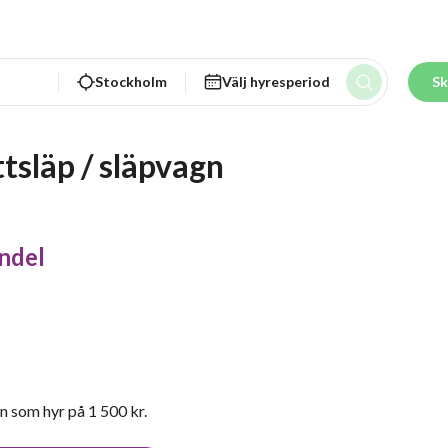
Stockholm
Välj hyresperiod
Sk
ttsläp / släpvagn
ndel
n som hyr på 1 500 kr.