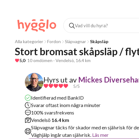
Alla kategorier
Fordon
Släpvagnar
Skåpsläp
Stort bromsat skåpsläp / fly
5,0
· 10 omdömen · Vendelsö, 16.4 km
Hyrs ut av
Mickes Diverseha
5
/5
Identifierad med BankID
Svarar oftast inom några minuter
100% svarsfrekvens
Vendelsö
16.4 km
Släpvagnar täcks för skador med en självrisk för de
Väghjälp ingår utan självrisk.
Läs mer