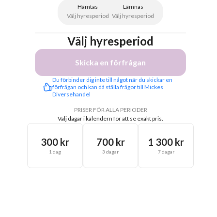
Hämtas
Lämnas
Välj hyresperiod
Välj hyresperiod
Välj hyresperiod
Skicka en förfrågan
Du förbinder dig inte till något när du skickar en 
förfrågan och kan då ställa frågor till Mickes 
Diversehandel 
PRISER FÖR ALLA PERIODER
Välj dagar i kalendern för att se exakt pris.
300 kr
700 kr
1 300 kr
1 dag
3 dagar
7 dagar