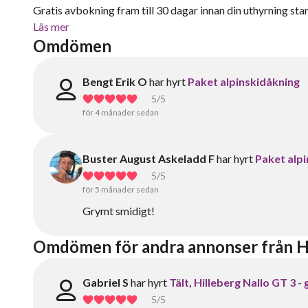
Gratis avbokning fram till 30 dagar innan din uthyrning start
Läs mer
Omdömen
Bengt Erik O
har hyrt
Paket alpinskidåkning
5
/5
för 4 månader sedan
Buster August Askeladd F
har hyrt
Paket alp
5
/5
för 5 månader sedan
Grymt smidigt!
Omdömen för andra annonser från H
Gabriel S
har hyrt
Tält, Hilleberg Nallo GT 3 -
5
/5