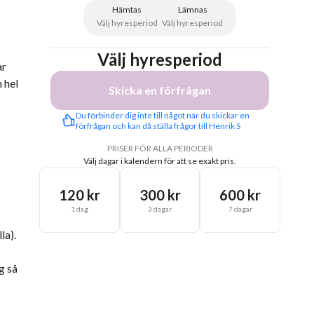
Hämtas
Lämnas
Välj hyresperiod
Välj hyresperiod
Välj hyresperiod
ar
 hel
Skicka en förfrågan
Du förbinder dig inte till något när du skickar en 
förfrågan och kan då ställa frågor till Henrik S
PRISER FÖR ALLA PERIODER
Välj dagar i kalendern för att se exakt pris.
120 kr
300 kr
600 kr
1 dag
3 dagar
7 dagar
la).
g så