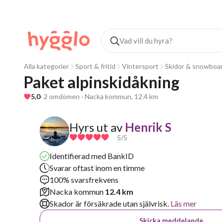
Alla kategorier
Sport & fritid
Vintersport
Skidor & snowboa
Paket alpinskidåkning
5,0
· 2 omdömen · Nacka kommun, 12.4 km
Hyrs ut av
Henrik S
5
/5
Identifierad med BankID
Svarar oftast inom en timme
100% svarsfrekvens
Nacka kommun
12.4 km
Skador är försäkrade utan självrisk.
Läs mer
Skicka meddelande