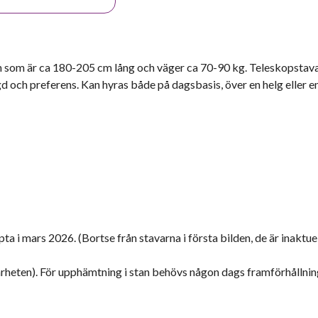
gon som är ca 180-205 cm lång och väger ca 70-90 kg. Teleskopstav
 och preferens. Kan hyras både på dagsbasis, över en helg eller en
 i mars 2026. (Bortse från stavarna i första bilden, de är inaktuel
ärheten). För upphämtning i stan behövs någon dags framförhållnin