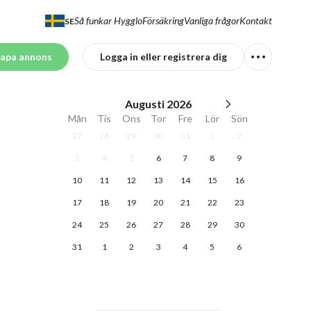
Så funkar Hygglo
Försäkring
Vanliga frågor
Kontakt
SE
apa annons
Logga in eller registrera dig
Augusti
2026
Mån
Tis
Ons
Tor
Fre
Lör
Sön
27
28
29
30
31
1
2
3
4
5
6
7
8
9
10
11
12
13
14
15
16
17
18
19
20
21
22
23
24
25
26
27
28
29
30
31
1
2
3
4
5
6