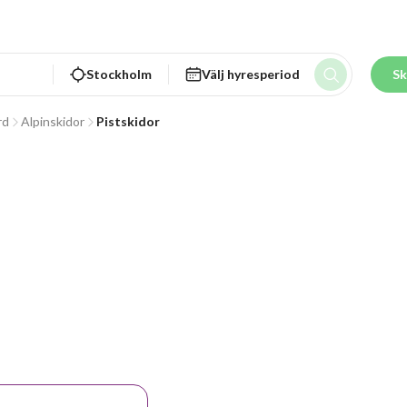
Stockholm
Välj hyresperiod
Sk
rd
Alpinskidor
Pistskidor