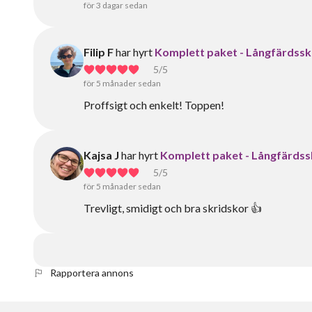
för 3 dagar sedan
Filip F
har hyrt
Komplett paket - Långfärdsskri
5
/5
för 5 månader sedan
Proffsigt och enkelt! Toppen!
Kajsa J
har hyrt
Komplett paket - Långfärdsskr
5
/5
för 5 månader sedan
Trevligt, smidigt och bra skridskor 👍
Rapportera annons