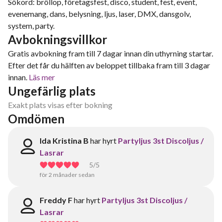
Sökord: bröllop, företagsfest, disco, student, fest, event,
evenemang, dans, belysning, ljus, laser, DMX, dansgolv,
system, party.
Avbokningsvillkor
Gratis avbokning fram till 7 dagar innan din uthyrning startar.
Efter det får du hälften av beloppet tillbaka fram till 3 dagar
innan.
Läs mer
Ungefärlig plats
Exakt plats visas efter bokning
Omdömen
Ida Kristina B
har hyrt
Partyljus 3st Discoljus /
Lasrar
5
/5
för 2 månader sedan
Freddy F
har hyrt
Partyljus 3st Discoljus /
Lasrar