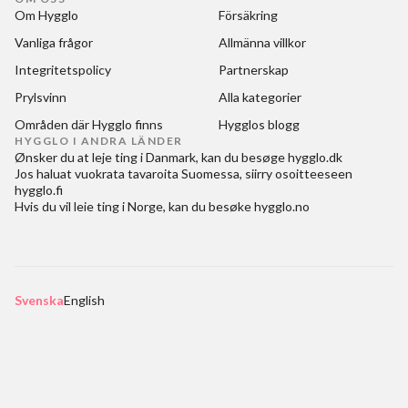
Om Hygglo
Försäkring
Vanliga frågor
Allmänna villkor
Integritetspolicy
Partnerskap
Prylsvinn
Alla kategorier
Områden där Hygglo finns
Hygglos blogg
HYGGLO I ANDRA LÄNDER
Ønsker du at
leje ting i Danmark
, kan du besøge
hygglo.dk
Jos haluat
vuokrata tavaroita Suomessa
, siirry osoitteeseen
hygglo.fi
Hvis du vil
leie ting i Norge
, kan du besøke
hygglo.no
Svenska
English