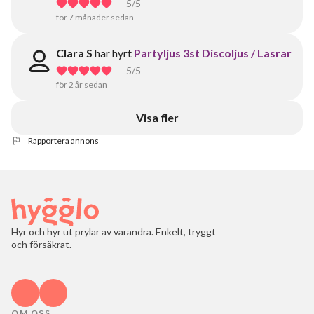
5
/5
för 7 månader sedan
Clara S
har hyrt
Partyljus 3st Discoljus / Lasrar
5
/5
för 2 år sedan
Visa fler
Rapportera annons
Hyr och hyr ut prylar av varandra. Enkelt, tryggt
och försäkrat.
OM OSS