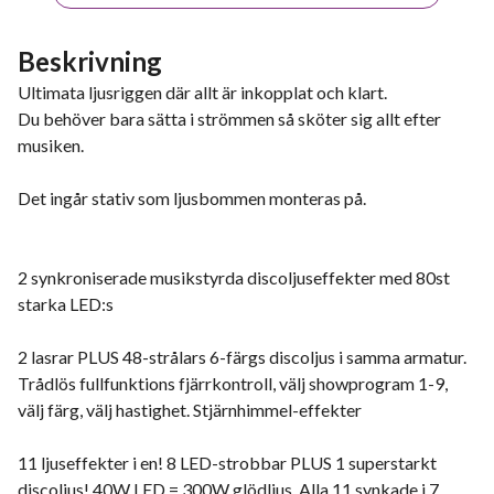
Beskrivning
Ultimata ljusriggen där allt är inkopplat och klart.
Du behöver bara sätta i strömmen så sköter sig allt efter
musiken.
Det ingår stativ som ljusbommen monteras på.
2 synkroniserade musikstyrda discoljuseffekter med 80st
starka LED:s
2 lasrar PLUS 48-strålars 6-färgs discoljus i samma armatur.
Trådlös fullfunktions fjärrkontroll, välj showprogram 1-9,
välj färg, välj hastighet. Stjärnhimmel-effekter
11 ljuseffekter i en! 8 LED-strobbar PLUS 1 superstarkt
discoljus! 40W LED = 300W glödljus. Alla 11 synkade i 7