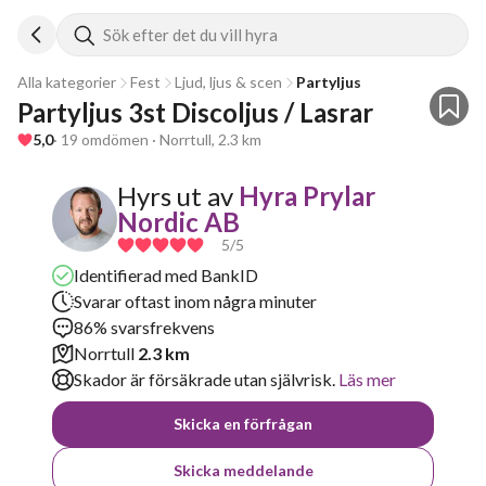
Sök efter det du vill hyra
Alla kategorier
Fest
Ljud, ljus & scen
Partyljus
Partyljus 3st Discoljus / Lasrar 
5,0
· 19 omdömen · Norrtull, 2.3 km
Hyrs ut av
Hyra Prylar
Nordic AB
5
/5
Identifierad med BankID
Svarar oftast inom några minuter
86% svarsfrekvens
Norrtull
2.3 km
Skador är försäkrade utan självrisk.
Läs mer
Skicka en förfrågan
Skicka meddelande