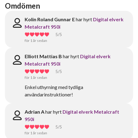
Omdömen
Kolin Roland Gunnar E
har hyrt
Digital elverk
Metalcraft 950i
5
/5
för 1 år sedan
Elliott Mattias B
har hyrt
Digital elverk
Metalcraft 950i
5
/5
för 1 år sedan
Enkel uthyrning med tydliga
användarinstruktioner!
Adrian A
har hyrt
Digital elverk Metalcraft
950i
5
/5
för 1 år sedan