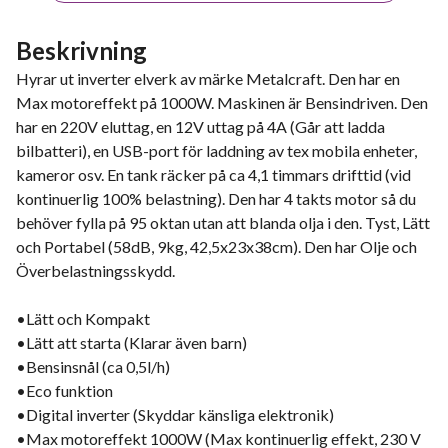
Beskrivning
Hyrar ut inverter elverk av märke Metalcraft. Den har en
Max motoreffekt på 1000W. Maskinen är Bensindriven. Den
har en 220V eluttag, en 12V uttag på 4A (Går att ladda
bilbatteri), en USB-port för laddning av tex mobila enheter,
kameror osv. En tank räcker på ca 4,1 timmars drifttid (vid
kontinuerlig 100% belastning). Den har 4 takts motor så du
behöver fylla på 95 oktan utan att blanda olja i den. Tyst, Lätt
och Portabel (58dB, 9kg, 42,5x23x38cm). Den har Olje och
Överbelastningsskydd.
•Lätt och Kompakt
•Lätt att starta (Klarar även barn)
•Bensinsnål (ca 0,5l/h)
•Eco funktion
•Digital inverter (Skyddar känsliga elektronik)
•Max motoreffekt 1000W (Max kontinuerlig effekt, 230 V