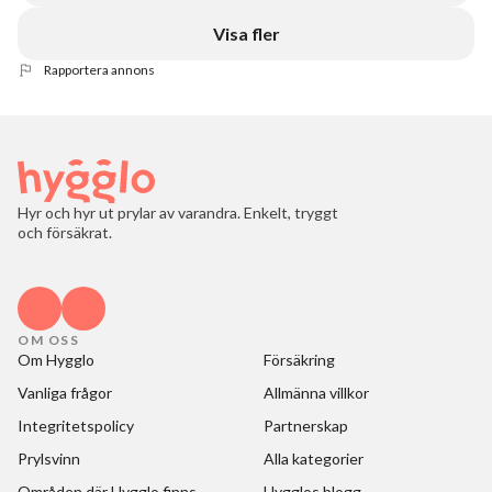
Visa fler
Rapportera annons
Hyr och hyr ut prylar av varandra. Enkelt, tryggt
och försäkrat.
OM OSS
Om Hygglo
Försäkring
Vanliga frågor
Allmänna villkor
Integritetspolicy
Partnerskap
Prylsvinn
Alla kategorier
Områden där Hygglo finns
Hygglos blogg