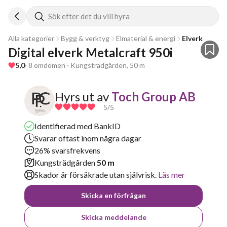
Sök efter det du vill hyra
Alla kategorier
Bygg & verktyg
Elmaterial & energi
Elverk
Digital elverk Metalcraft 950i
5,0
· 8 omdömen · Kungsträdgården, 50 m
Hyrs ut av
Toch Group AB
5
/5
Identifierad med BankID
Svarar oftast inom några dagar
26% svarsfrekvens
Kungsträdgården
50 m
Skador är försäkrade utan självrisk.
Läs mer
Skicka en förfrågan
Skicka meddelande