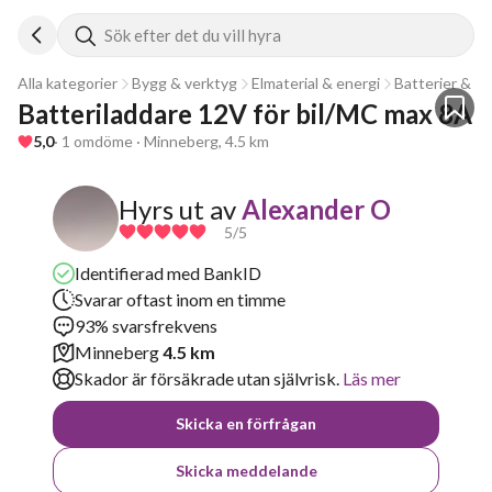
Sök efter det du vill hyra
Alla kategorier
Bygg & verktyg
Elmaterial & energi
Batterier & ba
Batteriladdare 12V för bil/MC max 8A
5,0
· 1 omdöme · Minneberg, 4.5 km
Hyrs ut av
Alexander O
5
/5
Identifierad med BankID
Svarar oftast inom en timme
93% svarsfrekvens
Minneberg
4.5 km
Skador är försäkrade utan självrisk.
Läs mer
Skicka en förfrågan
Skicka meddelande