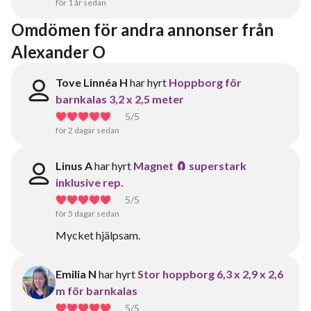
för 1 år sedan
Omdömen för andra annonser från 
Alexander O
Tove Linnéa H
har hyrt
Hoppborg för
barnkalas 3,2 x 2,5 meter
5
/5
för 2 dagar sedan
Linus A
har hyrt
Magnet 🧲 superstark
inklusive rep.
5
/5
för 5 dagar sedan
Mycket hjälpsam.
Emilia N
har hyrt
Stor hoppborg 6,3 x 2,9 x 2,6
m för barnkalas
5
/5