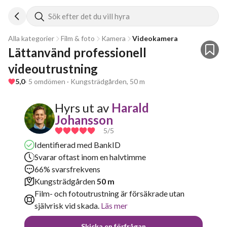
Sök efter det du vill hyra
Alla kategorier
Film & foto
Kamera
Videokamera
Lättanvänd professionell 
videoutrustning
5,0
· 5 omdömen · Kungsträdgården, 50 m
Hyrs ut av
Harald
Johansson
5
/5
Identifierad med BankID
Svarar oftast inom en halvtimme
66% svarsfrekvens
Kungsträdgården
50 m
Film- och fotoutrustning är försäkrade utan
självrisk vid skada.
Läs mer
Skicka en förfrågan