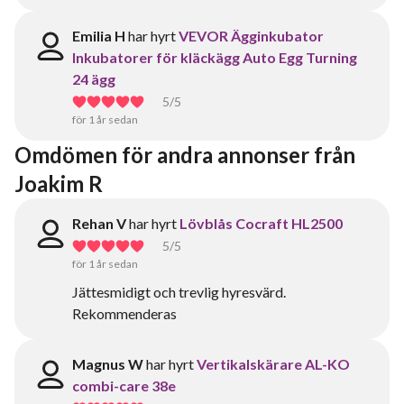
Emilia H
har hyrt
VEVOR Ägginkubator
Inkubatorer för kläckägg Auto Egg Turning
24 ägg
5
/5
för 1 år sedan
Omdömen för andra annonser från 
Joakim R
Rehan V
har hyrt
Lövblås Cocraft HL2500
5
/5
för 1 år sedan
Jättesmidigt och trevlig hyresvärd.
Rekommenderas
Magnus W
har hyrt
Vertikalskärare AL-KO
combi-care 38e