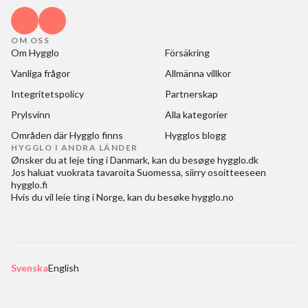
OM OSS
Om Hygglo
Försäkring
Vanliga frågor
Allmänna villkor
Integritetspolicy
Partnerskap
Prylsvinn
Alla kategorier
Områden där Hygglo finns
Hygglos blogg
HYGGLO I ANDRA LÄNDER
Ønsker du at
leje ting i Danmark
, kan du besøge
hygglo.dk
Jos haluat
vuokrata tavaroita Suomessa
, siirry osoitteeseen
hygglo.fi
Hvis du vil
leie ting i Norge
, kan du besøke
hygglo.no
Svenska
English