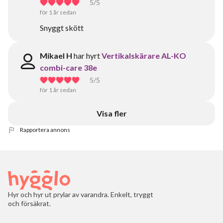
5
/5
för 1 år sedan
Snyggt skött
Mikael H
har hyrt
Vertikalskärare AL-KO
combi-care 38e
5
/5
för 1 år sedan
Visa fler
Rapportera annons
Hyr och hyr ut prylar av varandra. Enkelt, tryggt
och försäkrat.