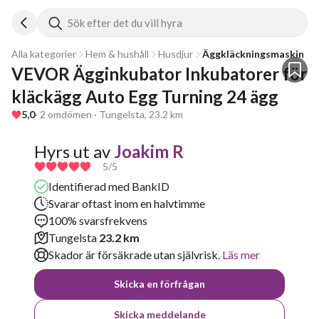
Sök efter det du vill hyra
Alla kategorier
Hem & hushåll
Husdjur
Äggkläckningsmaskin
VEVOR Ägginkubator Inkubatorer för 
kläckägg Auto Egg Turning 24 ägg
5,0
· 2 omdömen · Tungelsta, 23.2 km
Hyrs ut av
Joakim R
5
/5
Identifierad med BankID
Svarar oftast inom en halvtimme
100% svarsfrekvens
Tungelsta
23.2 km
Skador är försäkrade utan självrisk.
Läs mer
Skicka en förfrågan
Skicka meddelande