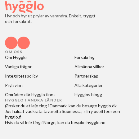
Hyr och hyr ut prylar av varandra. Enkelt, tryggt
och försäkrat.
OM OSS
Om Hygglo
Försäkring
Vanliga frågor
Allmänna villkor
Integritetspolicy
Partnerskap
Prylsvinn
Alla kategorier
Områden där Hygglo finns
Hygglos blogg
HYGGLO I ANDRA LÄNDER
Ønsker du at
leje ting i Danmark
, kan du besøge
hygglo.dk
Jos haluat
vuokrata tavaroita Suomessa
, siirry osoitteeseen
hygglo.fi
Hvis du vil
leie ting i Norge
, kan du besøke
hygglo.no