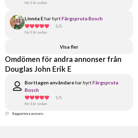
för 2 år sedan
Linnéa E
har hyrt
Färgspruta Bosch
5
/5
för 2 år sedan
Visa fler
Omdömen för andra annonser från 
Douglas John Erik E
Borttagen användare
har hyrt
Färgspruta
Bosch
5
/5
för 3 år sedan
Rapportera annons