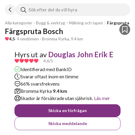
Sök efter det du vill hyra
Alla kategorier
Bygg & verktyg
Målning och tapet
Färgspruta
Färgspruta Bosch
4,5
· 4 omdömen · Bromma Kyrka, 9.4 km
Hyrs ut av
Douglas John Erik E
4.6
/5
Identifierad med BankID
Svarar oftast inom en timme
66% svarsfrekvens
Bromma Kyrka
9.4 km
Skador är försäkrade utan självrisk.
Läs mer
Skicka en förfrågan
Skicka meddelande