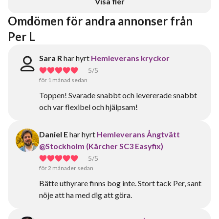
Visa fler
Omdömen för andra annonser från 
Per L
Sara R
har hyrt
Hemleverans kryckor
5
/5
för 1 månad sedan
Toppen! Svarade snabbt och levererade snabbt
och var flexibel och hjälpsam!
Daniel E
har hyrt
Hemleverans Ångtvätt
@Stockholm (Kärcher SC3 Easyfix)
5
/5
för 2 månader sedan
Bätte uthyrare finns bog inte. Stort tack Per, sant
nöje att ha med dig att göra.