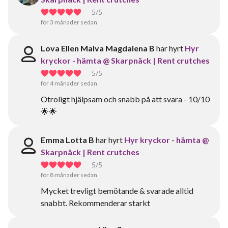
5
/5
för 3 månader sedan
Lova Ellen Malva Magdalena B
har hyrt
Hyr
kryckor - hämta @ Skarpnäck | Rent crutches
5
/5
för 4 månader sedan
Otroligt hjälpsam och snabb på att svara - 10/10
🌟🌟
Emma Lotta B
har hyrt
Hyr kryckor - hämta @
Skarpnäck | Rent crutches
5
/5
för 8 månader sedan
Mycket trevligt bemötande & svarade alltid
snabbt. Rekommenderar starkt