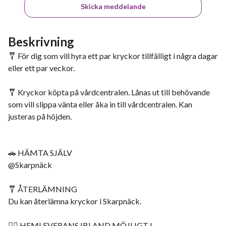
Skicka meddelande
Beskrivning
🩼 För dig som vill hyra ett par kryckor tillfälligt i några dagar
eller ett par veckor.
🩼 Kryckor köpta på vårdcentralen. Lånas ut till behövande
som vill slippa vänta eller åka in till vårdcentralen. Kan
justeras på höjden.
🚗 HÄMTA SJÄLV
@Skarpnäck
🩼 ÅTERLÄMNING
Du kan återlämna kryckor i Skarpnäck.
🚴‍♀️ HEMLEVERANS IBLAND MÖJLIGT I