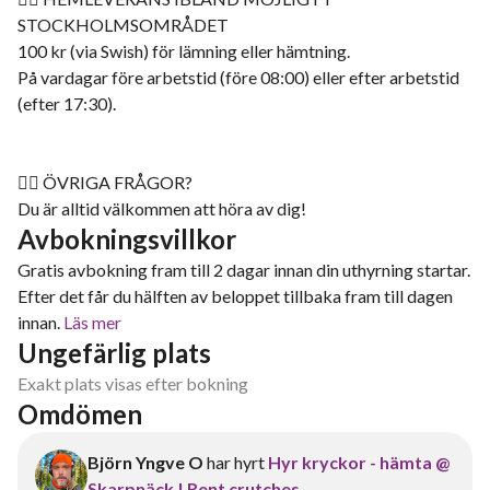
STOCKHOLMSOMRÅDET
100 kr (via Swish) för lämning eller hämtning.
På vardagar före arbetstid (före 08:00) eller efter arbetstid
(efter 17:30).
🙋‍♂️ ÖVRIGA FRÅGOR?
Du är alltid välkommen att höra av dig!
Avbokningsvillkor
Gratis avbokning fram till 2 dagar innan din uthyrning startar.
Efter det får du hälften av beloppet tillbaka fram till dagen
innan.
Läs mer
Ungefärlig plats
Exakt plats visas efter bokning
Omdömen
Björn Yngve O
har hyrt
Hyr kryckor - hämta @
Skarpnäck | Rent crutches