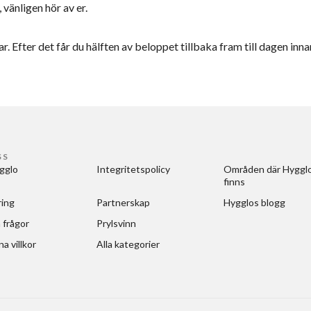
 vänligen hör av er.
r. Efter det får du hälften av beloppet tillbaka fram till dagen inna
SS
gglo
Integritetspolicy
Områden där Hygglo
finns
ring
Partnerskap
Hygglos blogg
 frågor
Prylsvinn
a villkor
Alla kategorier