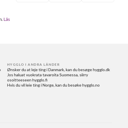
n.
Läs
HYGGLO I ANDRA LÄNDER
 
Ønsker du at
leje ting i Danmark
, kan du besøge
hygglo.dk
Jos haluat
vuokrata tavaroita Suomessa
, siirry
osoitteeseen
hygglo.fi
Hvis du vil
leie ting i Norge
, kan du besøke
hygglo.no