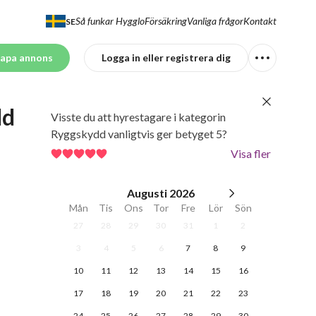
Så funkar Hygglo
Försäkring
Vanliga frågor
Kontakt
SE
apa annons
Logga in eller registrera dig
d 
Visste du att hyrestagare i kategorin
Ryggskydd vanligtvis ger betyget 5?
Visa fler
Augusti
2026
Mån
Tis
Ons
Tor
Fre
Lör
Sön
27
28
29
30
31
1
2
3
4
5
6
7
8
9
10
11
12
13
14
15
16
17
18
19
20
21
22
23
24
25
26
27
28
29
30