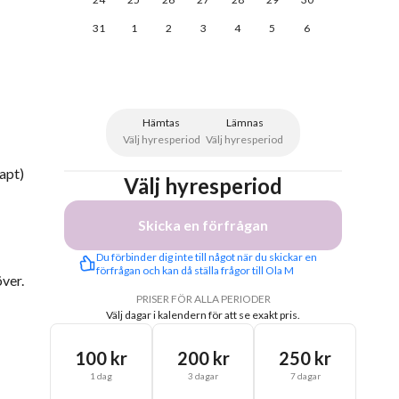
31
1
2
3
4
5
6
Hämtas
Lämnas
Välj hyresperiod
Välj hyresperiod
apt)
Välj hyresperiod
Skicka en förfrågan
Du förbinder dig inte till något när du skickar en 
förfrågan och kan då ställa frågor till Ola M
över.
PRISER FÖR ALLA PERIODER
Välj dagar i kalendern för att se exakt pris.
100 kr
200 kr
250 kr
1 dag
3 dagar
7 dagar